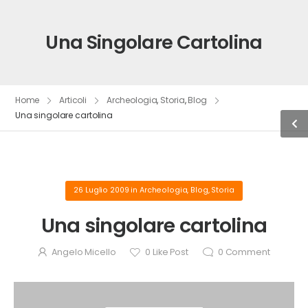
Una Singolare Cartolina
Home
Articoli
Archeologia
,
Storia
,
Blog
Una singolare cartolina
26 Luglio 2009
in
Archeologia
,
Blog
,
Storia
Una singolare cartolina
Angelo Micello
0
Like Post
0
Comment