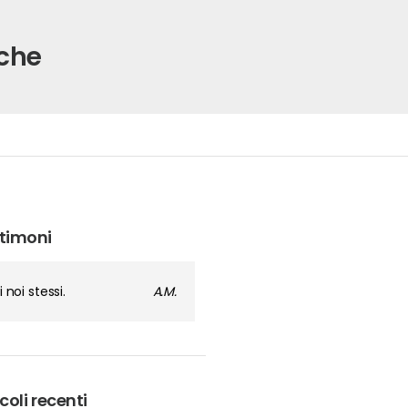
iche
timoni
i noi stessi.
A.M.
coli recenti