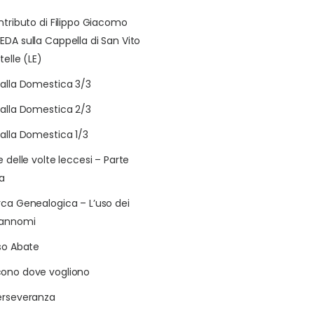
ontributo di Filippo Giacomo
EDA sulla Cappella di San Vito
telle (LE)
talla Domestica 3/3
talla Domestica 2/3
talla Domestica 1/3
e delle volte leccesi – Parte
a
rca Genealogica – L’uso dei
rannomi
aso Abate
ono dove vogliono
erseveranza