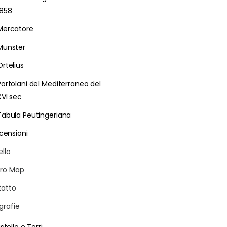
1858
Mercatore
Munster
Ortelius
Portolani del Mediterraneo del
XVI sec
Tabula Peutingeriana
censioni
ello
ro Map
atto
grafie