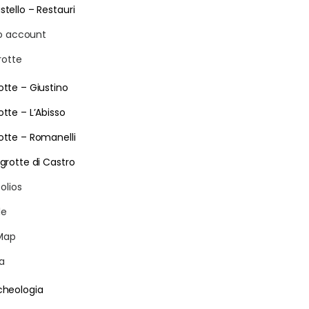
stello – Restauri
io account
rotte
otte – Giustino
otte – L’Abisso
otte – Romanelli
 grotte di Castro
olios
le
Map
ia
cheologia