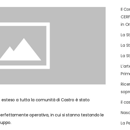
Il C
CERF
in Or
La S
La S
La S
L’art
Prim
Rice
sop
a esteso a tutta la comunità di Castro è stato
il c
Nasc
perfettamente operativa, in cui si stanno testando le
iluppo.
La P