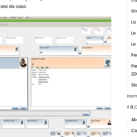
Ca
arsi da casa.
Gr
La
Le
Le
Pe
Pi
20
Sli
Hom
Il B
Ab
Co