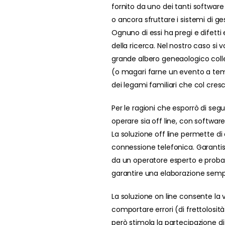
fornito da uno dei tanti softwar
o ancora sfruttare i sistemi di ge
Ognuno di essi ha pregi e difetti
della ricerca. Nel nostro caso si v
grande albero geneaologico coll
(o magari farne un evento a tema
dei legami familiari che col cres
Per le ragioni che esporrò di seg
operare sia off line, con software
La soluzione off line permette 
connessione telefonica. Garantisc
da un operatore esperto e probab
garantire una elaborazione sempr
La soluzione on line consente la v
comportare errori (di frettolosi
però stimola la partecipazione di 