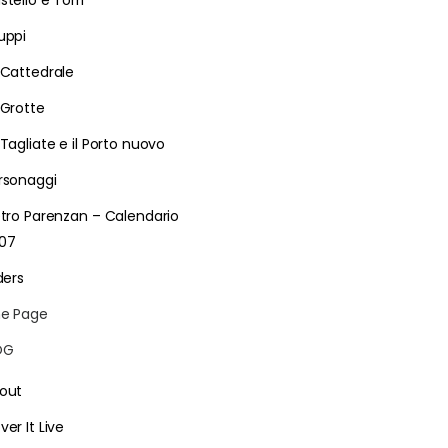
stello e Torri
uppi
 Cattedrale
 Grotte
 Tagliate e il Porto nuovo
rsonaggi
etro Parenzan – Calendario
07
ders
e Page
LOG
out
ver It Live