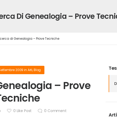
erca Di Genealogia – Prove Tecn
icerca di Genealogia – Prove Tecniche
Tes
 Settembre 2009
in
Arti
,
Blog
 Genealogia – Prove
D
Tecniche
o
0
Like Post
0
Comment
Arti