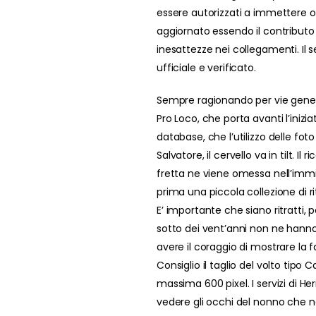
essere autorizzati a immettere o
aggiornato essendo il contributo
inesattezze nei collegamenti. Il
ufficiale e verificato.
Sempre ragionando per vie generali
Pro Loco, che porta avanti l’iniz
database, che l’utilizzo delle foto
Salvatore, il cervello va in tilt. I
fretta ne viene omessa nell’immi
prima una piccola collezione di rit
E’ importante che siano ritratti, p
sotto dei vent’anni non ne hanno:
avere il coraggio di mostrare la
Consiglio il taglio del volto tipo 
massima 600 pixel. I servizi di H
vedere gli occhi del nonno che no