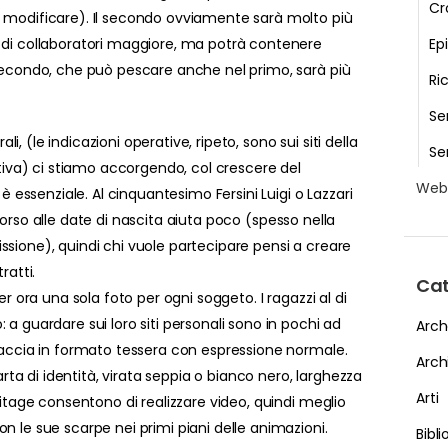
Cr
 modificare). Il secondo ovviamente sarà molto più
 di collaboratori maggiore, ma potrà contenere
Epi
 secondo, che può pescare anche nel primo, sarà più
Ri
Se
, (le indicazioni operative, ripeto, sono sui siti della
Se
iativa) ci stiamo accorgendo, col crescere del
We
 è essenziale. Al cinquantesimo Fersini Luigi o Lazzari
l ricorso alle date di nascita aiuta poco (spesso nella
ssione), quindi chi vuole partecipare pensi a creare
ratti.
Cat
er ora una sola foto per ogni soggeto. I ragazzi al di
 a guardare sui loro siti personali sono in pochi ad
Arch
 faccia in formato tessera con espressione normale.
Arch
Carta di identità, virata seppia o bianco nero, larghezza
Arti
eritage consentono di realizzare video, quindi meglio
n le sue scarpe nei primi piani delle animazioni.
Bibl