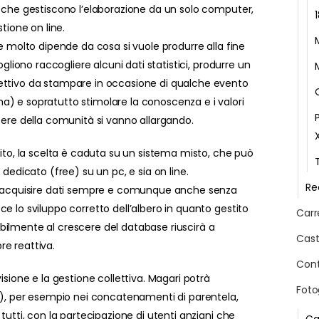
e che gestiscono l’elaborazione da un solo computer,
stione on line.
 e molto dipende da cosa si vuole produrre alla fine
ogliono raccogliere alcuni dati statistici, produrre un
ettivo da stampare in occasione di qualche evento
) e sopratutto stimolare la conoscenza e i valori
cere della comunità si vanno allargando.
uito, la scelta è caduta su un sistema misto, che può
 dedicato (free) su un pc, e sia on line.
Re
di acquisire dati sempre e comunque anche senza
e lo sviluppo corretto dell’albero in quanto gestito
Carr
ilmente al crescere del database riuscirà a
Cast
e reattiva.
Cont
isione e la gestione collettiva. Magari potrà
Foto
tà), per esempio nei concatenamenti di parentela,
tutti, con la partecipazione di utenti anziani che