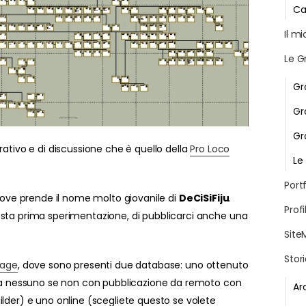
Ca
Il m
Le G
Gr
Gr
Gr
rativo e di discussione che è quello della
Pro Loco
Le
Portf
 dove prende il nome molto giovanile di
DeCiSiFiju
.
Profi
esta prima sperimentazione, di pubblicarci anche una
Site
Stor
tage
, dove sono presenti due database: uno ottenuto
e da nessuno se non con pubblicazione da remoto con
Ar
ilder) e uno online (scegliete questo se volete