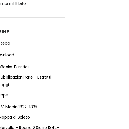
moni: il Bibito
GINE
ioteca
wnload
eBooks Turistici
Pubblicazioni rare – Estratti –
Saggi
ppe
E.V. Monin 1822-1835
Mappa di Soleto
Marzolla – Regno 2 Sicilie 1842-