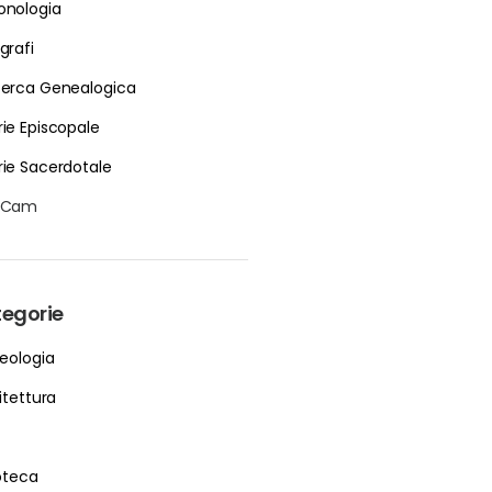
onologia
grafi
cerca Genealogica
rie Episcopale
rie Sacerdotale
bCam
egorie
eologia
itettura
ioteca