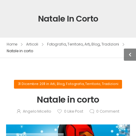
Natale In Corto
Home
Articoli
Fotografia
,
Territorio
,
Arti
,
Blog
,
Tradizioni
Natale in corto
31 Dicembre 2011
in
Arti
,
Blog
,
Fotografia
,
Territorio
,
Tradizioni
Natale in corto
Angelo Micello
0
Like Post
0
Comment