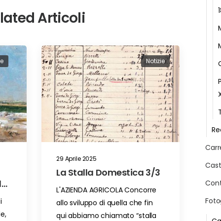
lated Articoli
ie
Notizie
Re
Carr
29 Aprile 2025
Cast
La Stalla Domestica 3/3
la
Cont
L'AZIENDA AGRICOLA Concorre
n
Foto
i
allo sviluppo di quella che fin
e,
qui abbiamo chiamato “stalla