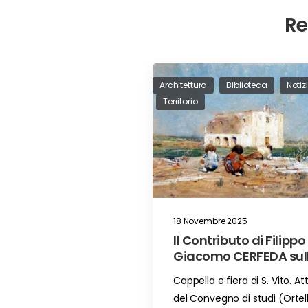
Re
Architettura
Biblioteca
Notiz
Territorio
18 Novembre 2025
Il Contributo di Filippo
Giacomo CERFEDA sul
Cappella di San Vito i
Cappella e fiera di S. Vito. Att
Ortelle (LE)
del Convegno di studi (Ortell