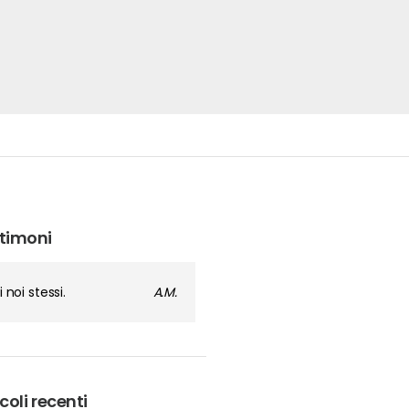
timoni
i noi stessi.
A.M.
coli recenti