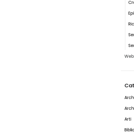
Cr
Epi
Ri
Se
Se
We
Cat
Arch
Arch
Arti
Bibl