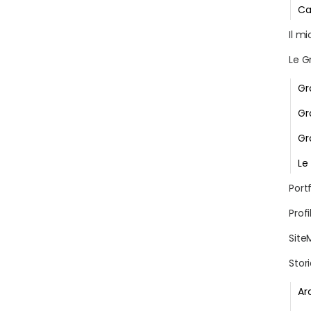
Ca
Il m
Le G
Gr
Gr
Gr
Le
Portf
Profi
Site
Stor
Ar