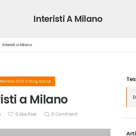
Interisti A Milano
Interisti a Milano
Tes
ettembre 2009
in
Blog
,
Notizie
risti a Milano
D
o
0
Like Post
0
Comment
Arti