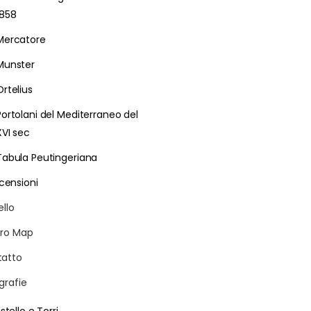
1858
Mercatore
Munster
Ortelius
Portolani del Mediterraneo del
XVI sec
Tabula Peutingeriana
censioni
ello
ro Map
atto
grafie