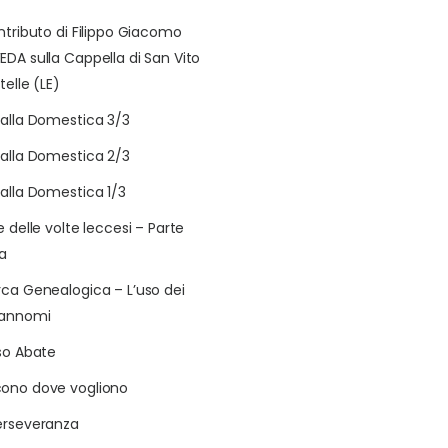
ontributo di Filippo Giacomo
EDA sulla Cappella di San Vito
telle (LE)
talla Domestica 3/3
talla Domestica 2/3
talla Domestica 1/3
e delle volte leccesi – Parte
a
rca Genealogica – L’uso dei
rannomi
aso Abate
ono dove vogliono
erseveranza