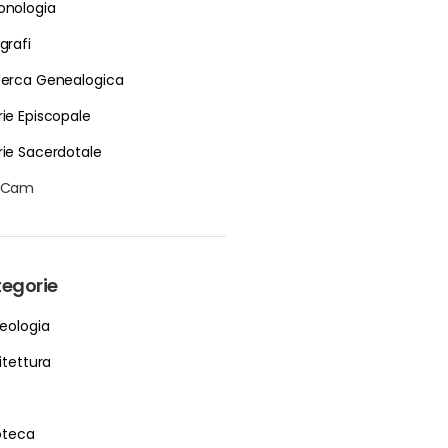
onologia
grafi
cerca Genealogica
rie Episcopale
rie Sacerdotale
bCam
egorie
eologia
itettura
ioteca