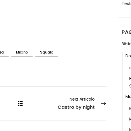
Testi
PA
Bibl
za
Milano
Squalo
Do
Ma
Next Articolo
Castro by night