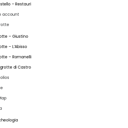
stello – Restauri
io account
rotte
otte – Giustino
otte – L’Abisso
otte – Romanelli
 grotte di Castro
olios
le
Map
ia
cheologia