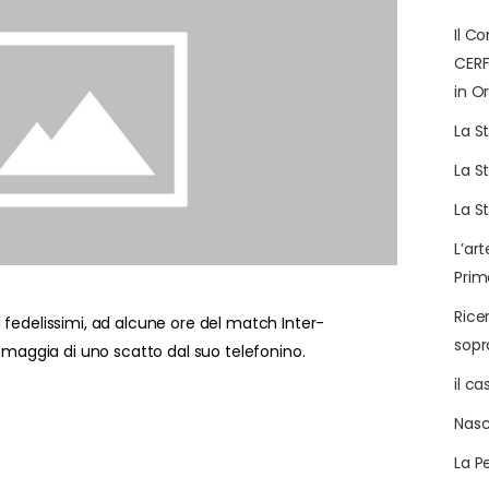
Il C
CERF
in Or
La S
La S
La S
L’art
Prim
Rice
 fedelissimi, ad alcune ore del match Inter-
sop
 omaggia di uno scatto dal suo telefonino.
il c
Nasc
La P