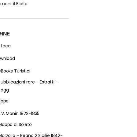
moni: il Bibito
GINE
ioteca
wnload
eBooks Turistici
Pubblicazioni rare – Estratti –
Saggi
ppe
E.V. Monin 1822-1835
Mappa di Soleto
Marzolla – Regno 2 Sicilie 1842-