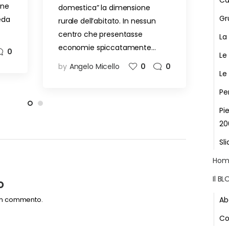
Ca
one
domestica” la dimensione
Gr
eda
rurale dell’abitato. In nessun
centro che presentasse
La
economie spiccatamente…
0
Le
by
Angelo Micello
0
0
Le
Pe
Pi
20
Sli
Hom
Il B
o
Ab
un commento.
Co