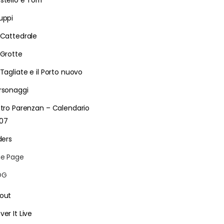
stello e Torri
uppi
 Cattedrale
 Grotte
 Tagliate e il Porto nuovo
rsonaggi
etro Parenzan – Calendario
07
ders
e Page
LOG
out
ver It Live