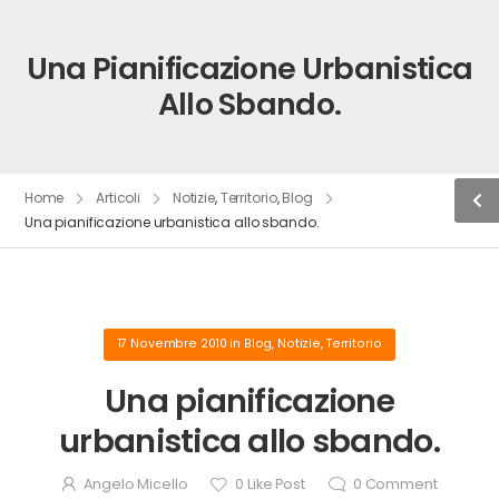
Una Pianificazione Urbanistica
Allo Sbando.
Home
Articoli
Notizie
,
Territorio
,
Blog
Una pianificazione urbanistica allo sbando.
17 Novembre 2010
in
Blog
,
Notizie
,
Territorio
Una pianificazione
urbanistica allo sbando.
Angelo Micello
0
Like Post
0
Comment