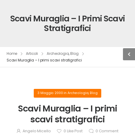
Scavi Muraglia – I Primi Scavi
Stratigrafici
Home
Articoli
Archeologia
,
Blog
Scavi Muraglia – I primi scavi stratigrafici
3 Maggio 2000
in
Archeologia
,
Blog
Scavi Muraglia – I primi
scavi stratigrafici
Angelo Micello
0
Like Post
0
Comment