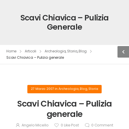
Scavi Chiavica – Pulizia
Generale
Home
Articoli
Archeologia
,
Storia
,
Blog
Scavi Chiavica – Pulizia generale
27 Marzo 2007
in
Archeologia
,
Blog
,
Storia
Scavi Chiavica – Pulizia
generale
Angelo Micello
0
Like Post
0
Comment