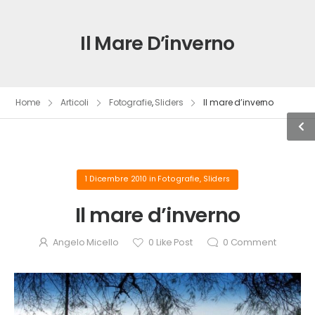
Il Mare D’inverno
Home
Articoli
Fotografie
,
Sliders
Il mare d’inverno
1 Dicembre 2010
in
Fotografie
,
Sliders
Il mare d’inverno
Angelo Micello
0
Like Post
0
Comment