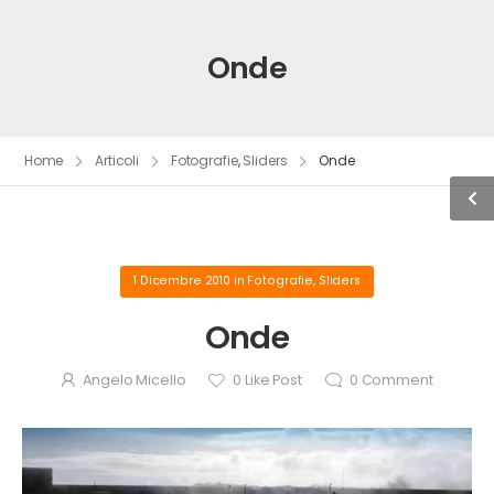
Onde
Home
Articoli
Fotografie
,
Sliders
Onde
1 Dicembre 2010
in
Fotografie
,
Sliders
Onde
Angelo Micello
0
Like Post
0
Comment