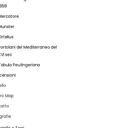
1858
Mercatore
Munster
Ortelius
Portolani del Mediterraneo del
XVI sec
Tabula Peutingeriana
censioni
ello
ro Map
atto
grafie