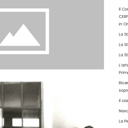
Il C
CERF
in Or
La S
La S
La S
L’art
Prim
Rice
sop
il c
Nasc
La P