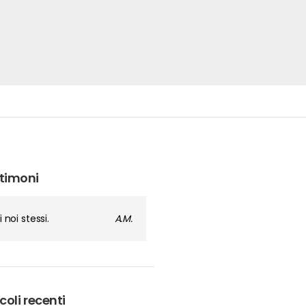
timoni
i noi stessi.
A.M.
coli recenti