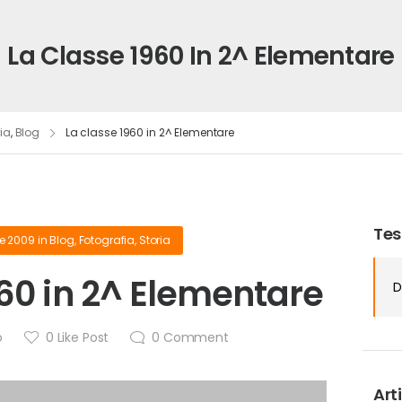
La Classe 1960 In 2^ Elementare
ria
,
Blog
La classe 1960 in 2^ Elementare
Tes
re 2009
in
Blog
,
Fotografia
,
Storia
960 in 2^ Elementare
D
o
0
Like Post
0
Comment
Arti