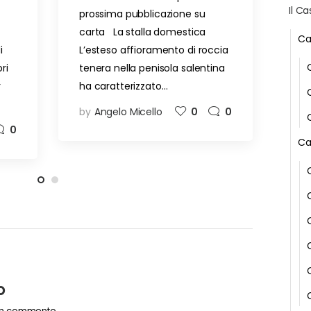
Il Ca
prossima pubblicazione su
carta La stalla domestica
Ca
i
L’esteso affioramento di roccia
ri
tenera nella penisola salentina
r
ha caratterizzato…
by
Angelo Micello
0
0
0
Ca
o
un commento.