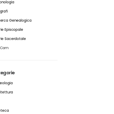
onologia
grafi
cerca Genealogica
rie Episcopale
rie Sacerdotale
bCam
egorie
eologia
itettura
ioteca