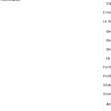
Ca
Il m
Le G
Gr
Gr
Gr
Le
Portf
Profi
Site
Stor
Ar