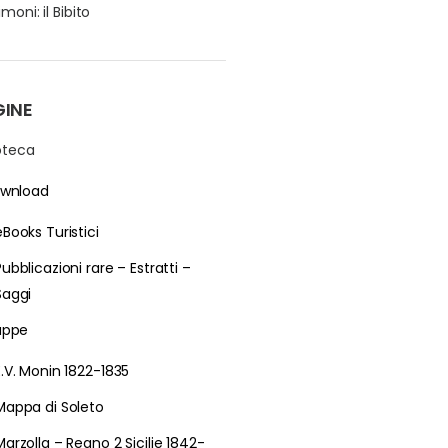
moni: il Bibito
GINE
ioteca
wnload
eBooks Turistici
Pubblicazioni rare – Estratti –
Saggi
ppe
E.V. Monin 1822-1835
Mappa di Soleto
Marzolla – Regno 2 Sicilie 1842-