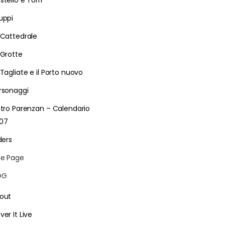
stello e Torri
uppi
 Cattedrale
 Grotte
 Tagliate e il Porto nuovo
rsonaggi
etro Parenzan – Calendario
07
ders
e Page
LOG
out
ver It Live