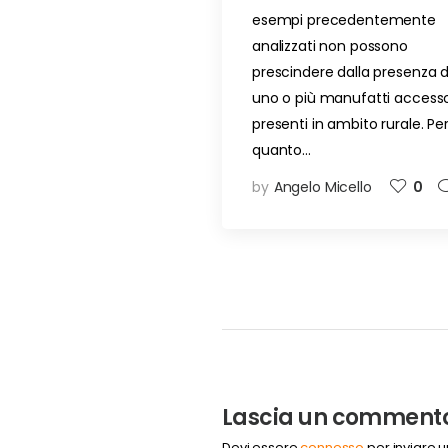
esempi precedentemente
analizzati non possono
prescindere dalla presenza d
uno o più manufatti accesso
presenti in ambito rurale. Pe
quanto…
by
Angelo Micello
0
Lascia un comment
Devi essere
connesso
per inviare 