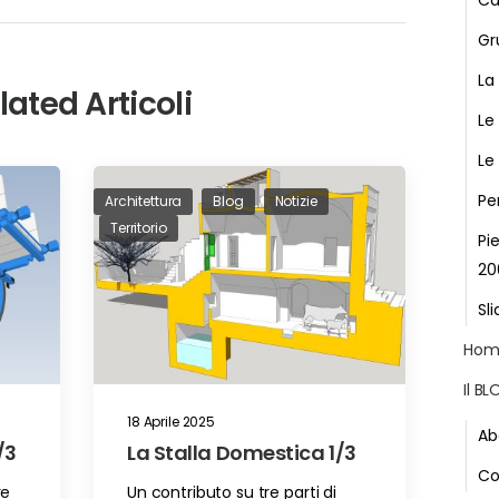
Ca
Gr
La
lated Articoli
Le
Le
Pe
Architettura
Blog
Notizie
Territorio
Pi
20
Sli
Hom
Il B
18 Aprile 2025
Ab
/3
La Stalla Domestica 1/3
Co
re
Un contributo su tre parti di