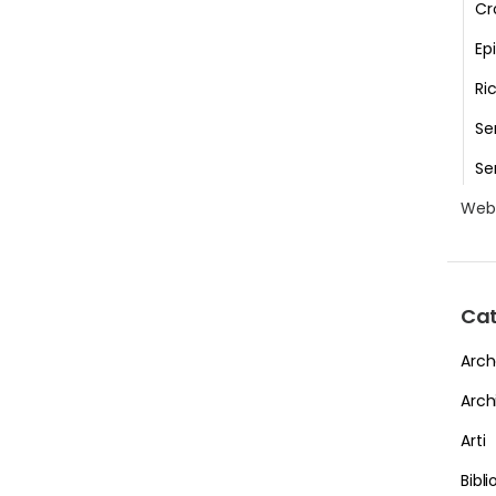
Cr
Epi
Ri
Se
Se
We
Cat
Arch
Arch
Arti
Bibl