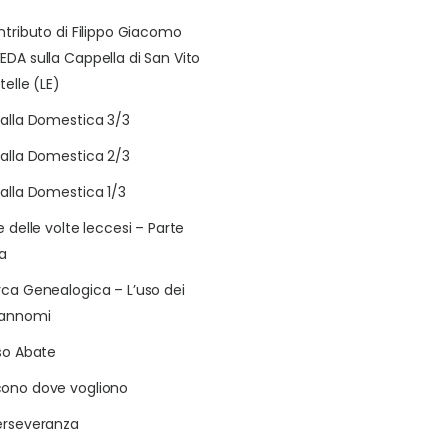
ontributo di Filippo Giacomo
EDA sulla Cappella di San Vito
telle (LE)
talla Domestica 3/3
talla Domestica 2/3
talla Domestica 1/3
e delle volte leccesi – Parte
a
rca Genealogica – L’uso dei
rannomi
aso Abate
ono dove vogliono
erseveranza