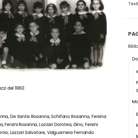
Testi
PA
Bibl
Do
zzi del 1960
Ma
aterina, De Santis Rosanna, Schifano Rosanna, Fersina
ia, Fersini Rosanna, Lazzari Dorotea, Dino, Fersini
onio, Lazzari Salvatore, Valguarnera Fernando