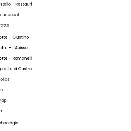
stello – Restauri
io account
rotte
otte – Giustino
otte – L’Abisso
otte – Romanelli
 grotte di Castro
olios
le
Map
ia
cheologia