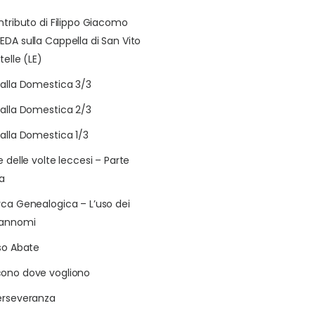
ontributo di Filippo Giacomo
EDA sulla Cappella di San Vito
telle (LE)
talla Domestica 3/3
talla Domestica 2/3
talla Domestica 1/3
e delle volte leccesi – Parte
a
rca Genealogica – L’uso dei
rannomi
aso Abate
ono dove vogliono
erseveranza