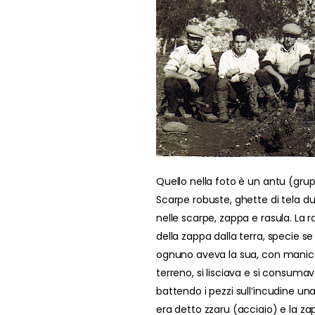
Quello nella foto è un antu (grupp
Scarpe robuste, ghette di tela du
nelle scarpe, zappa e rasula. La r
della zappa dalla terra, specie se
ognuno aveva la sua, con manico e
terreno, si lisciava e si consumav
battendo i pezzi sull’incudine una
era detto zzaru (acciaio) e la z