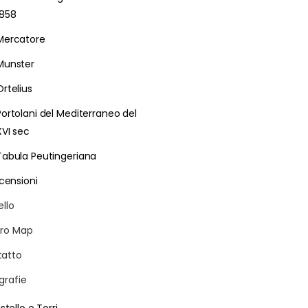
1858
Mercatore
Munster
Ortelius
Portolani del Mediterraneo del
XVI sec
Tabula Peutingeriana
censioni
ello
ro Map
atto
grafie