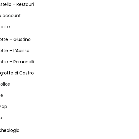
stello – Restauri
io account
rotte
otte – Giustino
otte – L’Abisso
otte – Romanelli
 grotte di Castro
olios
le
Map
ia
cheologia