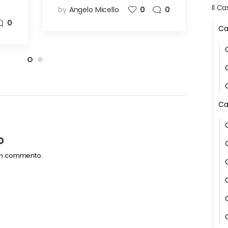
Il Ca
by
Angelo Micello
0
0
0
Ca
Ca
o
un commento.