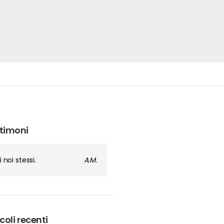
timoni
i noi stessi.
A.M.
coli recenti