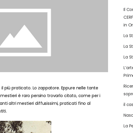
Il C
CERF
in Or
La S
La S
La S
L’art
Prim
Rice
 il più praticato. Lo zappatore. Eppure nelle tante
sop
mestieri è raro persino trovarlo citato, come per i
nti altri mestieri diffusissimi, praticati fino al
il c
iti.
Nasc
La P