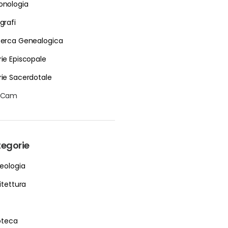
onologia
grafi
cerca Genealogica
rie Episcopale
rie Sacerdotale
bCam
egorie
eologia
itettura
ioteca