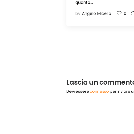
quanto…
by
Angelo Micello
0
Lascia un comment
Devi essere
connesso
per inviare 