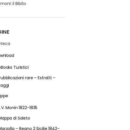
moni: il Bibito
GINE
ioteca
wnload
eBooks Turistici
Pubblicazioni rare – Estratti –
Saggi
ppe
E.V. Monin 1822-1835
Mappa di Soleto
Marzolla – Regno 2 Sicilie 1842-