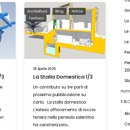
Ca
Gr
Architettura
Blog
Notizie
Territorio
La
Le
Le
Pe
Pi
18 Aprile 2025
20
/3
La Stalla Domestica 1/3
Sli
re
Un contributo su tre parti di
Hom
prossima pubblicazione su
Il B
carta La stalla domestica
i
L’esteso affioramento di roccia
Ab
ri
tenera nella penisola salentina
Co
r
ha caratterizzato…