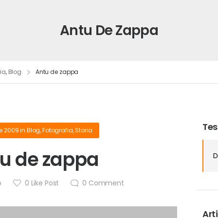
Antu De Zappa
ria
,
Blog
Antu de zappa
Tes
re 2009
in
Blog
,
Fotografia
,
Storia
u de zappa
D
o
0
Like Post
0
Comment
Arti