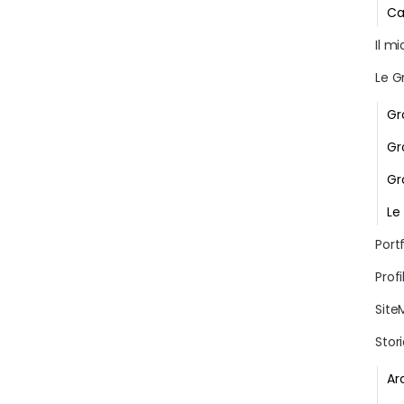
Ca
Il m
Le G
Gr
Gr
Gr
Le
Portf
Profi
Site
Stor
Ar