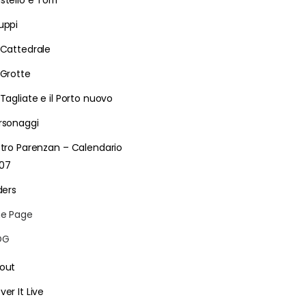
stello e Torri
uppi
 Cattedrale
 Grotte
 Tagliate e il Porto nuovo
rsonaggi
etro Parenzan – Calendario
07
ders
e Page
LOG
out
ver It Live