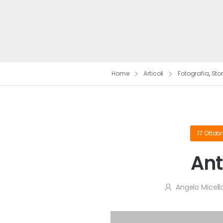
Home
Articoli
Fotografia
,
Sto
17 Ottob
Ant
Angelo Micell