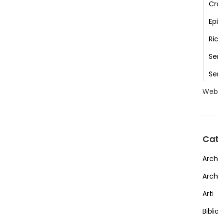
Cr
Epi
Ri
Se
Se
We
Cat
Arch
Arch
Arti
Bibl