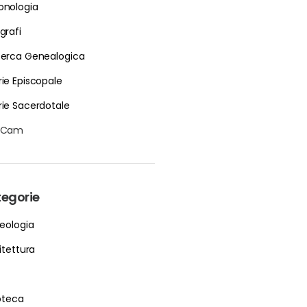
onologia
grafi
cerca Genealogica
rie Episcopale
rie Sacerdotale
bCam
egorie
eologia
itettura
ioteca