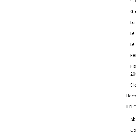
Ca
Gr
La
Le
Le
Pe
Pi
20
Sli
Hom
Il B
Ab
Co