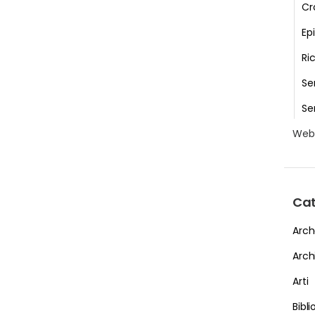
Cr
Epi
Ri
Se
Se
We
Cat
Arch
Arch
Arti
Bibl