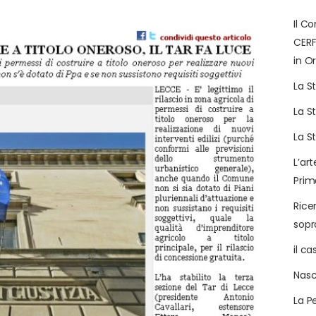
Il C
CERF
in Or
La S
La S
La S
L’art
Prim
Rice
sop
il c
Nasc
La P