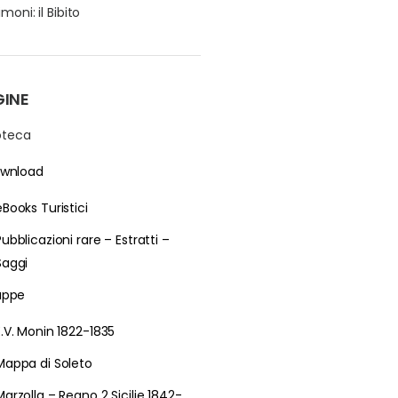
moni: il Bibito
GINE
ioteca
wnload
eBooks Turistici
Pubblicazioni rare – Estratti –
Saggi
ppe
E.V. Monin 1822-1835
Mappa di Soleto
Marzolla – Regno 2 Sicilie 1842-