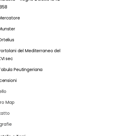
1858
Mercatore
Munster
Ortelius
Portolani del Mediterraneo del
XVI sec
Tabula Peutingeriana
censioni
ello
ro Map
atto
grafie