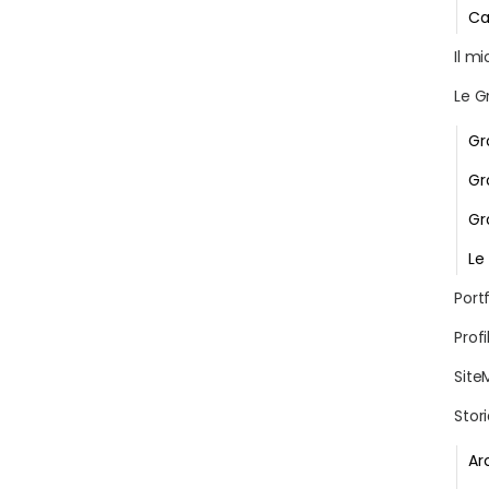
Ca
Il m
Le G
Gr
Gr
Gr
Le
Portf
Profi
Site
Stor
Ar