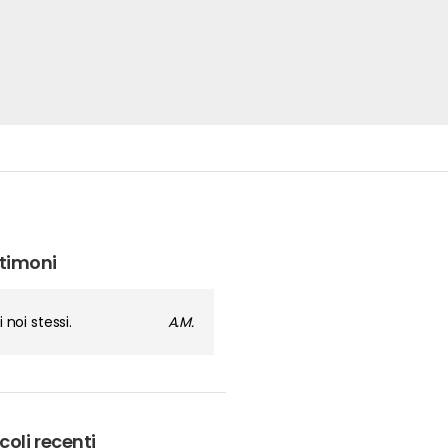
timoni
i noi stessi.
A.M.
coli recenti