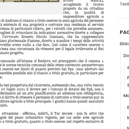
Testi
PA
Bibl
Do
Ma