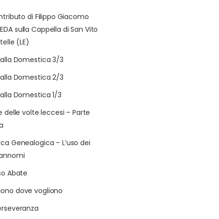
ontributo di Filippo Giacomo
EDA sulla Cappella di San Vito
telle (LE)
talla Domestica 3/3
talla Domestica 2/3
talla Domestica 1/3
e delle volte leccesi – Parte
a
rca Genealogica – L’uso dei
rannomi
aso Abate
ono dove vogliono
erseveranza