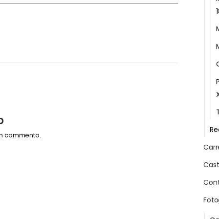
o
Re
un commento.
Carr
Cast
Cont
Foto