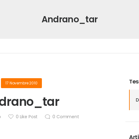
Andrano_tar
Tes
17 Novembre 2010
drano_tar
D
o
0
Like Post
0
Comment
Arti