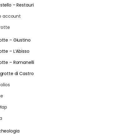
stello – Restauri
io account
rotte
otte – Giustino
otte – L’Abisso
otte – Romanelli
 grotte di Castro
olios
le
Map
ia
cheologia