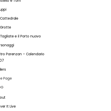
stello e Torri
uppi
 Cattedrale
 Grotte
 Tagliate e il Porto nuovo
rsonaggi
etro Parenzan – Calendario
07
ders
e Page
LOG
out
ver It Live