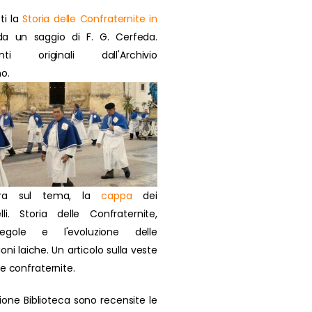
ti la
Storia delle Confraternite in
a un saggio di F. G. Cerfeda.
nti originali dall'Archivio
o.
ra sul tema, la
cappa
dei
lli. Storia delle Confraternite,
regole e l'evoluzione delle
oni laiche. Un articolo sulla veste
ie confraternite.
zione Biblioteca sono recensite le