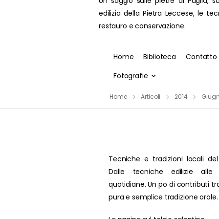
Un saggio sulle pietre di Puglia, su
edilizia della Pietra Leccese, le te
restauro e conservazione.
Home
Biblioteca
Contatto
Fotografie
Home
Articoli
2014
Giug
Tecniche e tradizioni locali del
Dalle tecniche edilizie alle 
quotidiane. Un po di contributi t
pura e semplice tradizione orale.