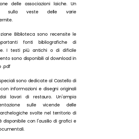
zione delle associazioni laiche. Un
olo sulla veste delle varie
ernite.
ezione Biblioteca sono recensite le
portanti fonti bibliografiche di
se. I testi più antichi o di dificile
ento sono disponibili al download in
 .pdf
speciali sono dedicate al Castello di
 con informazioni e disegni originali
 dai lavori di restauro. Un'ampia
ntazione sulle vicende delle
archelogiche svolte nel territorio di
 disponibile con l'ausilio di grafici e
ocumentali.