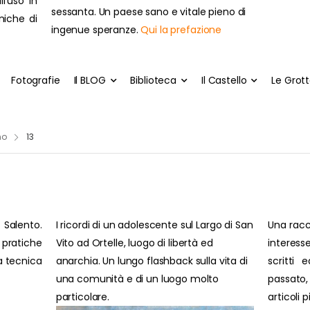
ll'uso in
sessanta. Un paese sano e vitale pieno di
cniche di
ingenue speranze.
Qui la prefazione
Fotografie
Il BLOG
Biblioteca
Il Castello
Le Grot
no
13
 Salento.
I ricordi di un adolescente sul Largo di San
Una racc
pratiche
Vito ad Ortelle, luogo di libertà ed
interesse
ra tecnica
anarchia. Un lungo flashback sulla vita di
scritti 
una comunità e di un luogo molto
passato
particolare.
articoli 