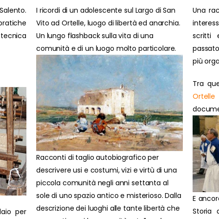
Salento.
I ricordi di un adolescente sul Largo di San
Una rac
ratiche
Vito ad Ortelle, luogo di libertà ed anarchia.
interes
 tecnica
Un lungo flashback sulla vita di una
scritti
comunità e di un luogo molto particolare.
passato
più orga
Tra que
Ortelle
document
Racconti di taglio autobiografico per
descrivere usi e costumi, vizi e virtù di una
piccola comunità negli anni settanta al
sole di uno spazio antico e misterioso. Dalla
E ancor
descrizione dei luoghi alle tante libertà che
Storia 
laio per