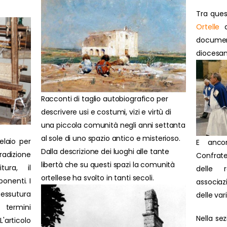
Tra ques
Ortelle
d
docume
diocesan
Racconti di taglio autobiografico per
descrivere usi e costumi, vizi e virtù di
una piccola comunità negli anni settanta
al sole di uno spazio antico e misterioso.
elaio per
E anco
Dalla descrizione dei luoghi alle tante
radizione
Confrate
libertà che su questi spazi la comunità
itura, il
delle 
ortellese ha svolto in tanti secoli.
onenti. I
associazi
tessutura
delle var
 termini
Nella se
'articolo