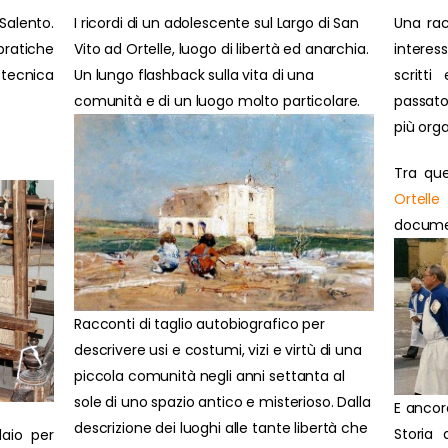
Salento.
I ricordi di un adolescente sul Largo di San
Una rac
ratiche
Vito ad Ortelle, luogo di libertà ed anarchia.
interes
 tecnica
Un lungo flashback sulla vita di una
scritti
comunità e di un luogo molto particolare.
passato
più orga
Tra que
Ortelle
document
Racconti di taglio autobiografico per
descrivere usi e costumi, vizi e virtù di una
piccola comunità negli anni settanta al
sole di uno spazio antico e misterioso. Dalla
E ancor
descrizione dei luoghi alle tante libertà che
Storia 
laio per