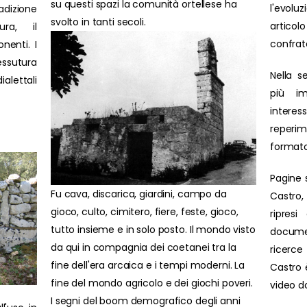
su questi spazi la comunità ortellese ha
l'evolu
adizione
svolto in tanti secoli.
artic
ura, il
confrat
nenti. I
ssutura
Nella s
ialettali
più im
interes
reperim
formato
Pagine 
Fu cava, discarica, giardini, campo da
Castro,
gioco, culto, cimitero, fiere, feste, gioco,
ripresi
tutto insieme e in solo posto. Il mondo visto
docume
da qui in compagnia dei coetanei tra la
ricerce 
fine dell'era arcaica e i tempi moderni. La
Castro è
fine del mondo agricolo e dei giochi poveri.
video d
I segni del boom demografico degli anni