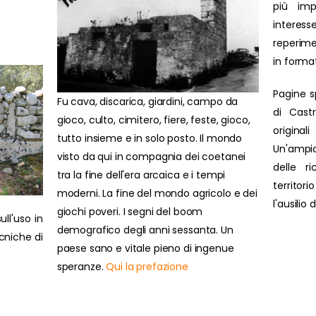
più impo
interesse
reperime
in forma
Pagine s
Fu cava, discarica, giardini, campo da
di Cast
gioco, culto, cimitero, fiere, feste, gioco,
original
tutto insieme e in solo posto. Il mondo
Un'ampi
visto da qui in compagnia dei coetanei
delle r
tra la fine dell'era arcaica e i tempi
territor
moderni. La fine del mondo agricolo e dei
l'ausilio
giochi poveri. I segni del boom
ull'uso in
demografico degli anni sessanta. Un
ecniche di
paese sano e vitale pieno di ingenue
speranze.
Qui la prefazione