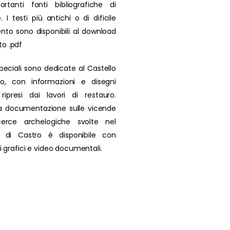
rtanti fonti bibliografiche di
. I testi più antichi o di dificile
nto sono disponibili al download
to .pdf
peciali sono dedicate al Castello
ro, con informazioni e disegni
i ripresi dai lavori di restauro.
a documentazione sulle vicende
icerce archelogiche svolte nel
io di Castro è disponibile con
 di grafici e video documentali.