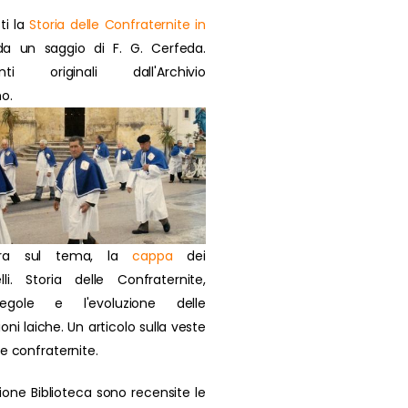
ti la
Storia delle Confraternite in
a un saggio di F. G. Cerfeda.
nti originali dall'Archivio
o.
ra sul tema, la
cappa
dei
lli. Storia delle Confraternite,
regole e l'evoluzione delle
oni laiche. Un articolo sulla veste
ie confraternite.
zione Biblioteca sono recensite le