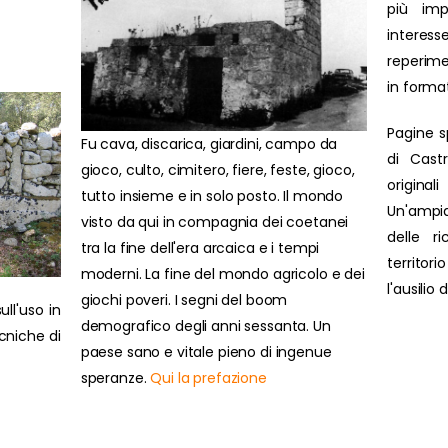
più impo
interesse
reperime
in forma
Pagine s
Fu cava, discarica, giardini, campo da
di Cast
gioco, culto, cimitero, fiere, feste, gioco,
original
tutto insieme e in solo posto. Il mondo
Un'ampi
visto da qui in compagnia dei coetanei
delle r
tra la fine dell'era arcaica e i tempi
territor
moderni. La fine del mondo agricolo e dei
l'ausilio
giochi poveri. I segni del boom
ull'uso in
demografico degli anni sessanta. Un
ecniche di
paese sano e vitale pieno di ingenue
speranze.
Qui la prefazione