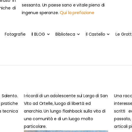
ll'uso in
sessanta. Un paese sano e vitale pieno di
cniche di
ingenue speranze.
Qui la prefazione
Fotografie
Il BLOG
Biblioteca
Il Castello
Le Grot
 Salento.
I ricordi di un adolescente sul Largo di San
Una racc
pratiche
Vito ad Ortelle, luogo di libertà ed
interesse
ra tecnica
anarchia. Un lungo flashback sulla vita di
scritti 
una comunità e di un luogo molto
passato
particolare.
articoli 