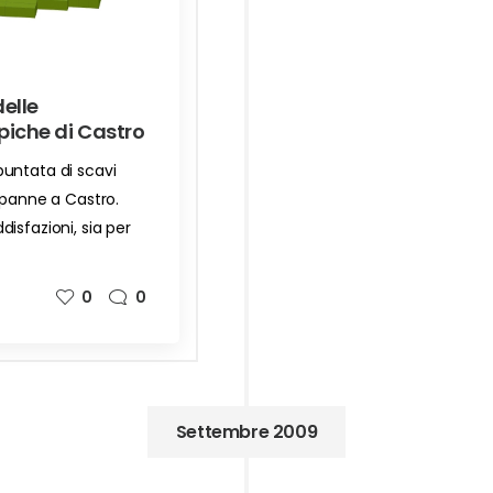
delle
piche di Castro
untata di scavi
apanne a Castro.
isfazioni, sia per
0
0
Settembre 2009