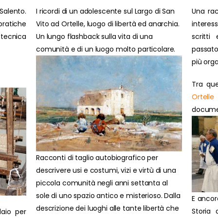
Salento.
I ricordi di un adolescente sul Largo di San
Una rac
ratiche
Vito ad Ortelle, luogo di libertà ed anarchia.
interes
 tecnica
Un lungo flashback sulla vita di una
scritti
comunità e di un luogo molto particolare.
passato
più orga
Tra que
Ortelle
document
Racconti di taglio autobiografico per
descrivere usi e costumi, vizi e virtù di una
piccola comunità negli anni settanta al
sole di uno spazio antico e misterioso. Dalla
E ancor
descrizione dei luoghi alle tante libertà che
Storia 
laio per