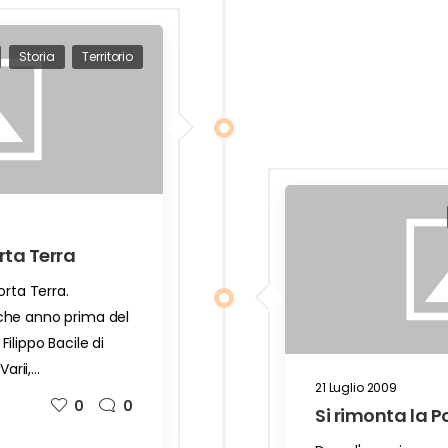
Storia
Territorio
rta Terra
orta Terra.
che anno prima del
ilippo Bacile di
Varii,…
21 Luglio 2009
0
0
Si rimonta la P