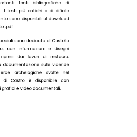
rtanti fonti bibliografiche di
. I testi più antichi o di dificile
nto sono disponibili al download
to .pdf
peciali sono dedicate al Castello
ro, con informazioni e disegni
i ripresi dai lavori di restauro.
a documentazione sulle vicende
icerce archelogiche svolte nel
io di Castro è disponibile con
 di grafici e video documentali.