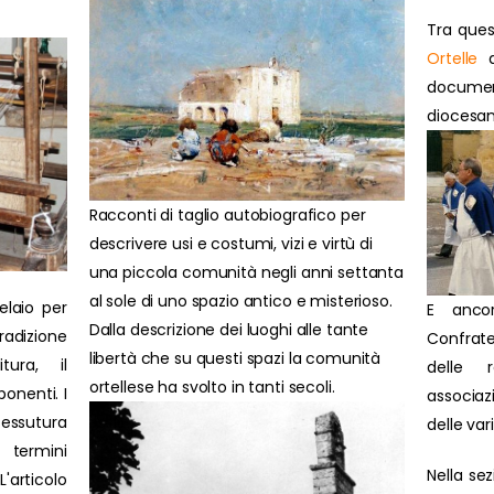
Tra ques
Ortelle
d
docume
diocesan
Racconti di taglio autobiografico per
descrivere usi e costumi, vizi e virtù di
una piccola comunità negli anni settanta
al sole di uno spazio antico e misterioso.
elaio per
E anco
Dalla descrizione dei luoghi alle tante
radizione
Confrate
libertà che su questi spazi la comunità
itura, il
delle 
ortellese ha svolto in tanti secoli.
onenti. I
associazi
tessutura
delle var
 termini
Nella se
'articolo