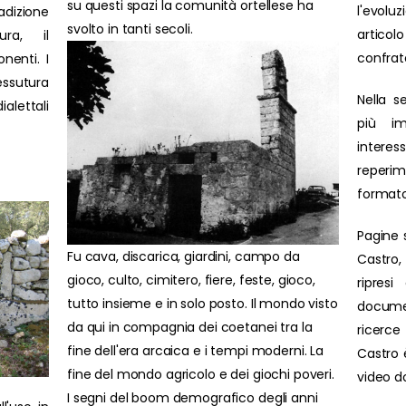
su questi spazi la comunità ortellese ha
l'evolu
adizione
svolto in tanti secoli.
artic
ura, il
confrat
nenti. I
ssutura
Nella s
ialettali
più im
interes
reperim
formato
Pagine 
Fu cava, discarica, giardini, campo da
Castro,
gioco, culto, cimitero, fiere, feste, gioco,
ripresi
tutto insieme e in solo posto. Il mondo visto
docume
da qui in compagnia dei coetanei tra la
ricerce 
fine dell'era arcaica e i tempi moderni. La
Castro è
fine del mondo agricolo e dei giochi poveri.
video d
I segni del boom demografico degli anni