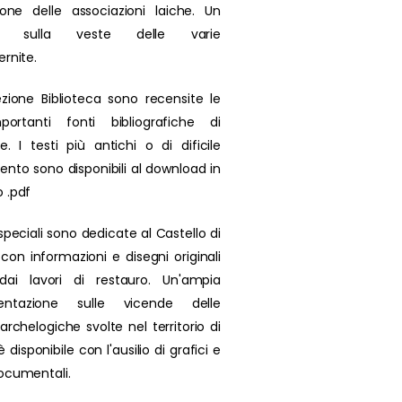
zione delle associazioni laiche. Un
olo sulla veste delle varie
ernite.
ezione Biblioteca sono recensite le
portanti fonti bibliografiche di
se. I testi più antichi o di dificile
ento sono disponibili al download in
 .pdf
speciali sono dedicate al Castello di
 con informazioni e disegni originali
 dai lavori di restauro. Un'ampia
ntazione sulle vicende delle
archelogiche svolte nel territorio di
 disponibile con l'ausilio di grafici e
ocumentali.