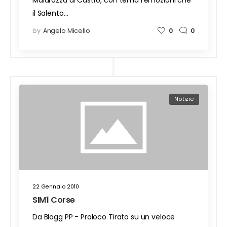
Malarazza di Castro, con tema l'emozioni che
il Salento…
by
Angelo Micello
0
0
Notizie
22 Gennaio 2010
SIM1 Corse
Da Blogg PP - Proloco Tirato su un veloce