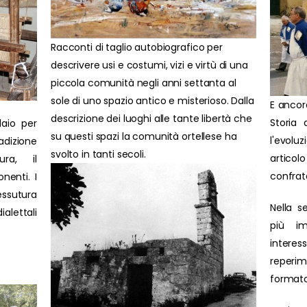
Racconti di taglio autobiografico per
descrivere usi e costumi, vizi e virtù di una
piccola comunità negli anni settanta al
sole di uno spazio antico e misterioso. Dalla
E ancor
descrizione dei luoghi alle tante libertà che
Storia 
laio per
su questi spazi la comunità ortellese ha
l'evolu
adizione
svolto in tanti secoli.
artic
ura, il
confrat
nenti. I
ssutura
Nella s
ialettali
più im
interes
reperim
formato