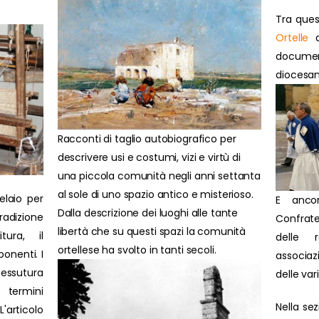
Tra ques
Ortelle
d
docume
diocesan
Racconti di taglio autobiografico per
descrivere usi e costumi, vizi e virtù di
una piccola comunità negli anni settanta
al sole di uno spazio antico e misterioso.
elaio per
E anco
Dalla descrizione dei luoghi alle tante
radizione
Confrate
libertà che su questi spazi la comunità
itura, il
delle 
ortellese ha svolto in tanti secoli.
onenti. I
associazi
tessutura
delle var
 termini
Nella se
'articolo