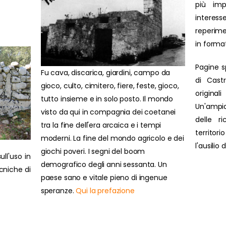
più impo
interesse
reperime
in forma
Pagine s
Fu cava, discarica, giardini, campo da
di Cast
gioco, culto, cimitero, fiere, feste, gioco,
original
tutto insieme e in solo posto. Il mondo
Un'ampi
visto da qui in compagnia dei coetanei
delle r
tra la fine dell'era arcaica e i tempi
territor
moderni. La fine del mondo agricolo e dei
l'ausilio
giochi poveri. I segni del boom
ull'uso in
demografico degli anni sessanta. Un
ecniche di
paese sano e vitale pieno di ingenue
speranze.
Qui la prefazione