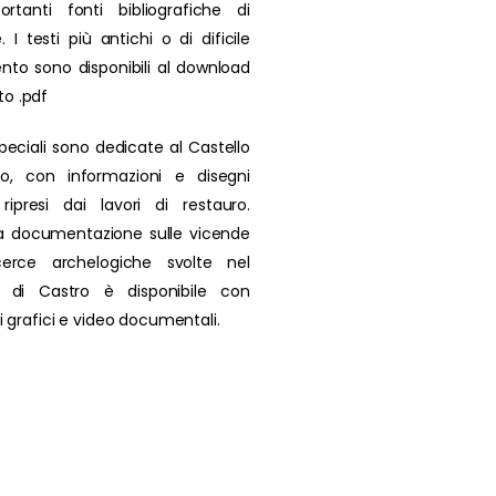
rtanti fonti bibliografiche di
. I testi più antichi o di dificile
nto sono disponibili al download
to .pdf
peciali sono dedicate al Castello
ro, con informazioni e disegni
i ripresi dai lavori di restauro.
a documentazione sulle vicende
icerce archelogiche svolte nel
io di Castro è disponibile con
 di grafici e video documentali.