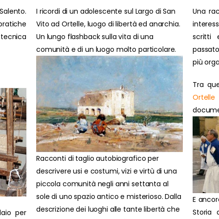
Salento.
I ricordi di un adolescente sul Largo di San
Una rac
ratiche
Vito ad Ortelle, luogo di libertà ed anarchia.
interes
 tecnica
Un lungo flashback sulla vita di una
scritti
comunità e di un luogo molto particolare.
passato
più orga
Tra que
Ortelle
document
Racconti di taglio autobiografico per
descrivere usi e costumi, vizi e virtù di una
piccola comunità negli anni settanta al
sole di uno spazio antico e misterioso. Dalla
E ancor
descrizione dei luoghi alle tante libertà che
Storia 
laio per