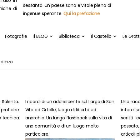
ll'uso in
sessanta. Un paese sano e vitale pieno di
cniche di
ingenue speranze.
Qui la prefazione
Fotografie
Il BLOG
Biblioteca
Il Castello
Le Grot
endenza
 Salento.
I ricordi di un adolescente sul Largo di San
Una racc
pratiche
Vito ad Ortelle, luogo di libertà ed
interesse
ra tecnica
anarchia. Un lungo flashback sulla vita di
scritti 
una comunità e di un luogo molto
passato
particolare.
articoli 