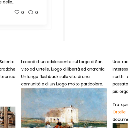
e delle…
0
0
Salento.
I ricordi di un adolescente sul Largo di San
Una rac
ratiche
Vito ad Ortelle, luogo di libertà ed anarchia.
interes
 tecnica
Un lungo flashback sulla vita di una
scritti
comunità e di un luogo molto particolare.
passato
più orga
Tra que
Ortelle
document