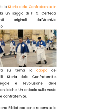
ti la
Storia delle Confraternite in
a un saggio di F. G. Cerfeda.
nti originali dall'Archivio
o.
ra sul tema, la
cappa
dei
lli. Storia delle Confraternite,
regole e l'evoluzione delle
oni laiche. Un articolo sulla veste
ie confraternite.
zione Biblioteca sono recensite le