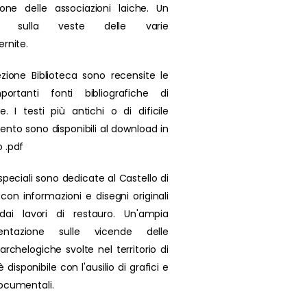
zione delle associazioni laiche. Un
olo sulla veste delle varie
ernite.
ezione Biblioteca sono recensite le
portanti fonti bibliografiche di
se. I testi più antichi o di dificile
ento sono disponibili al download in
 .pdf
speciali sono dedicate al Castello di
 con informazioni e disegni originali
 dai lavori di restauro. Un'ampia
ntazione sulle vicende delle
archelogiche svolte nel territorio di
 disponibile con l'ausilio di grafici e
ocumentali.