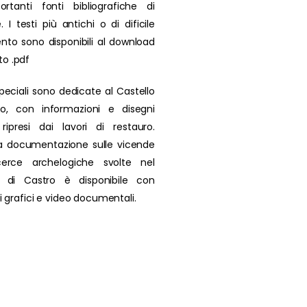
rtanti fonti bibliografiche di
. I testi più antichi o di dificile
nto sono disponibili al download
to .pdf
peciali sono dedicate al Castello
ro, con informazioni e disegni
i ripresi dai lavori di restauro.
a documentazione sulle vicende
icerce archelogiche svolte nel
io di Castro è disponibile con
 di grafici e video documentali.