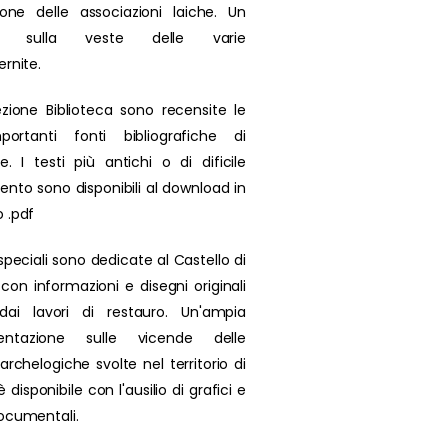
zione delle associazioni laiche. Un
olo sulla veste delle varie
ernite.
ezione Biblioteca sono recensite le
portanti fonti bibliografiche di
se. I testi più antichi o di dificile
ento sono disponibili al download in
 .pdf
speciali sono dedicate al Castello di
 con informazioni e disegni originali
 dai lavori di restauro. Un'ampia
ntazione sulle vicende delle
archelogiche svolte nel territorio di
 disponibile con l'ausilio di grafici e
ocumentali.