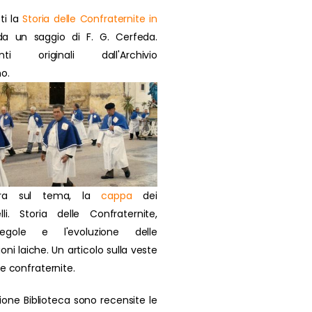
ti la
Storia delle Confraternite in
a un saggio di F. G. Cerfeda.
nti originali dall'Archivio
o.
ra sul tema, la
cappa
dei
lli. Storia delle Confraternite,
regole e l'evoluzione delle
oni laiche. Un articolo sulla veste
ie confraternite.
zione Biblioteca sono recensite le