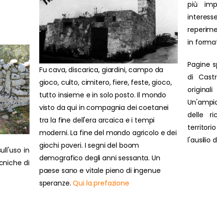
più impo
interesse
reperime
in forma
Pagine s
Fu cava, discarica, giardini, campo da
di Cast
gioco, culto, cimitero, fiere, feste, gioco,
original
tutto insieme e in solo posto. Il mondo
Un'ampi
visto da qui in compagnia dei coetanei
delle r
tra la fine dell'era arcaica e i tempi
territor
moderni. La fine del mondo agricolo e dei
l'ausilio
giochi poveri. I segni del boom
ull'uso in
demografico degli anni sessanta. Un
ecniche di
paese sano e vitale pieno di ingenue
speranze.
Qui la prefazione