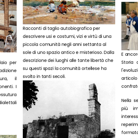
Racconti di taglio autobiografico per
descrivere usi e costumi, vizi e virtù di una
piccola comunità negli anni settanta al
sole di uno spazio antico e misterioso. Dalla
E ancor
descrizione dei luoghi alle tante libertà che
Storia 
laio per
su questi spazi la comunità ortellese ha
l'evolu
adizione
svolto in tanti secoli.
artic
ura, il
confrat
nenti. I
ssutura
Nella s
ialettali
più im
interes
reperim
formato