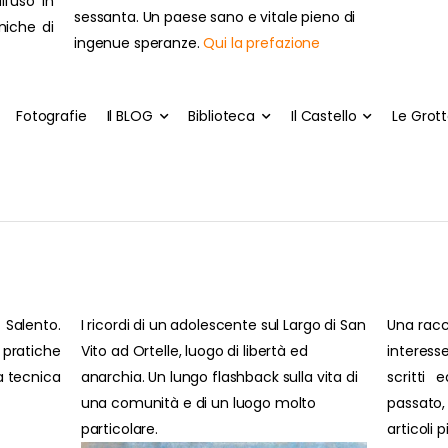
ll'uso in
sessanta. Un paese sano e vitale pieno di
cniche di
ingenue speranze.
Qui la prefazione
Fotografie
Il BLOG
Biblioteca
Il Castello
Le Grot
 Salento.
I ricordi di un adolescente sul Largo di San
Una racc
pratiche
Vito ad Ortelle, luogo di libertà ed
interesse
ra tecnica
anarchia. Un lungo flashback sulla vita di
scritti 
una comunità e di un luogo molto
passato
particolare.
articoli 