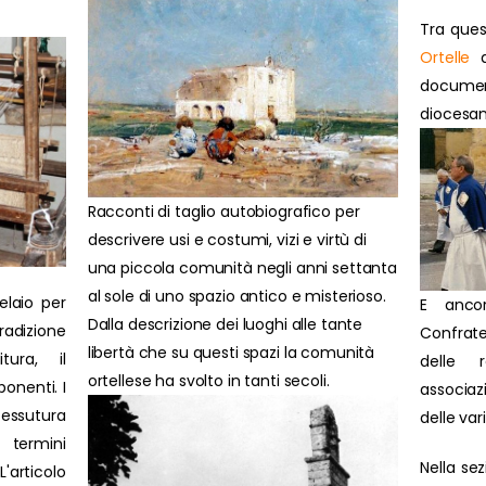
Tra ques
Ortelle
d
docume
diocesan
Racconti di taglio autobiografico per
descrivere usi e costumi, vizi e virtù di
una piccola comunità negli anni settanta
al sole di uno spazio antico e misterioso.
elaio per
E anco
Dalla descrizione dei luoghi alle tante
radizione
Confrate
libertà che su questi spazi la comunità
itura, il
delle 
ortellese ha svolto in tanti secoli.
onenti. I
associazi
tessutura
delle var
 termini
Nella se
'articolo