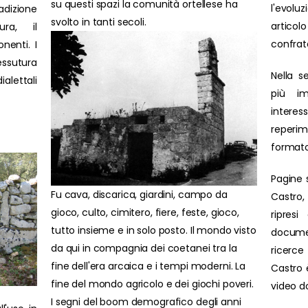
su questi spazi la comunità ortellese ha
l'evolu
adizione
svolto in tanti secoli.
artic
ura, il
confrat
nenti. I
ssutura
Nella s
ialettali
più im
interes
reperim
formato
Pagine 
Fu cava, discarica, giardini, campo da
Castro,
gioco, culto, cimitero, fiere, feste, gioco,
ripresi
tutto insieme e in solo posto. Il mondo visto
docume
da qui in compagnia dei coetanei tra la
ricerce 
fine dell'era arcaica e i tempi moderni. La
Castro è
fine del mondo agricolo e dei giochi poveri.
video d
I segni del boom demografico degli anni