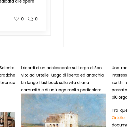
dedicata alle opere
…
0
0
Salento.
I ricordi di un adolescente sul Largo di San
Una rac
ratiche
Vito ad Ortelle, luogo di libertà ed anarchia.
interes
 tecnica
Un lungo flashback sulla vita di una
scritti
comunità e di un luogo molto particolare.
passato
più orga
Tra que
Ortelle
document