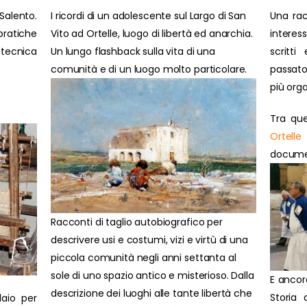
Salento.
I ricordi di un adolescente sul Largo di San
Una rac
ratiche
Vito ad Ortelle, luogo di libertà ed anarchia.
interes
 tecnica
Un lungo flashback sulla vita di una
scritti
comunità e di un luogo molto particolare.
passato
più orga
Tra que
Ortelle
document
Racconti di taglio autobiografico per
descrivere usi e costumi, vizi e virtù di una
piccola comunità negli anni settanta al
sole di uno spazio antico e misterioso. Dalla
E ancor
descrizione dei luoghi alle tante libertà che
Storia 
laio per