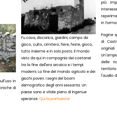
più impo
interesse
reperime
in forma
Pagine s
Fu cava, discarica, giardini, campo da
di Cast
gioco, culto, cimitero, fiere, feste, gioco,
original
tutto insieme e in solo posto. Il mondo
Un'ampi
visto da qui in compagnia dei coetanei
delle r
tra la fine dell'era arcaica e i tempi
territor
moderni. La fine del mondo agricolo e dei
l'ausilio
giochi poveri. I segni del boom
ull'uso in
demografico degli anni sessanta. Un
ecniche di
paese sano e vitale pieno di ingenue
speranze.
Qui la prefazione