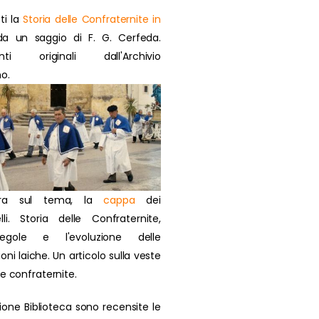
ti la
Storia delle Confraternite in
a un saggio di F. G. Cerfeda.
nti originali dall'Archivio
o.
ra sul tema, la
cappa
dei
lli. Storia delle Confraternite,
regole e l'evoluzione delle
oni laiche. Un articolo sulla veste
ie confraternite.
zione Biblioteca sono recensite le