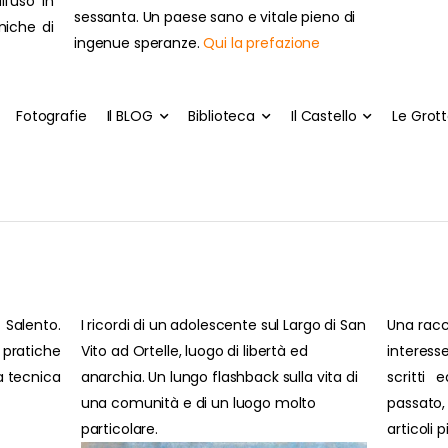
ll'uso in
sessanta. Un paese sano e vitale pieno di
cniche di
ingenue speranze.
Qui la prefazione
Fotografie
Il BLOG
Biblioteca
Il Castello
Le Grot
 Salento.
I ricordi di un adolescente sul Largo di San
Una racc
pratiche
Vito ad Ortelle, luogo di libertà ed
interesse
ra tecnica
anarchia. Un lungo flashback sulla vita di
scritti 
una comunità e di un luogo molto
passato
particolare.
articoli 