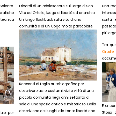
Salento.
I ricordi di un adolescente sul Largo di San
Una rac
ratiche
Vito ad Ortelle, luogo di libertà ed anarchia.
interes
 tecnica
Un lungo flashback sulla vita di una
scritti
comunità e di un luogo molto particolare.
passato
più orga
Tra que
Ortelle
document
Racconti di taglio autobiografico per
descrivere usi e costumi, vizi e virtù di una
piccola comunità negli anni settanta al
sole di uno spazio antico e misterioso. Dalla
E ancor
descrizione dei luoghi alle tante libertà che
Storia 
laio per