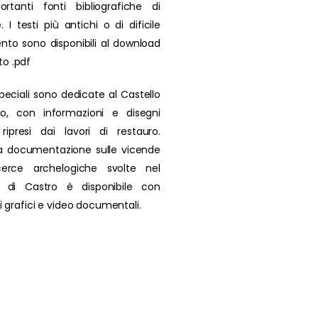
rtanti fonti bibliografiche di
. I testi più antichi o di dificile
nto sono disponibili al download
to .pdf
peciali sono dedicate al Castello
ro, con informazioni e disegni
i ripresi dai lavori di restauro.
a documentazione sulle vicende
icerce archelogiche svolte nel
io di Castro è disponibile con
 di grafici e video documentali.