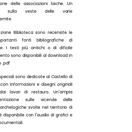
zione delle associazioni laiche. Un
olo sulla veste delle varie
ernite.
ezione Biblioteca sono recensite le
portanti fonti bibliografiche di
se. I testi più antichi o di dificile
ento sono disponibili al download in
 .pdf
speciali sono dedicate al Castello di
 con informazioni e disegni originali
 dai lavori di restauro. Un'ampia
ntazione sulle vicende delle
archelogiche svolte nel territorio di
 disponibile con l'ausilio di grafici e
ocumentali.