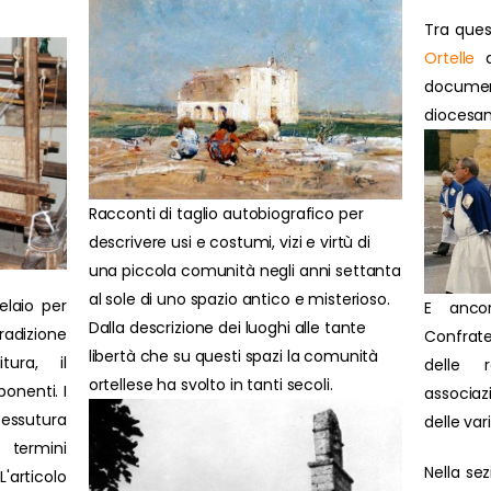
Tra ques
Ortelle
d
docume
diocesan
Racconti di taglio autobiografico per
descrivere usi e costumi, vizi e virtù di
una piccola comunità negli anni settanta
al sole di uno spazio antico e misterioso.
elaio per
E anco
Dalla descrizione dei luoghi alle tante
radizione
Confrate
libertà che su questi spazi la comunità
itura, il
delle 
ortellese ha svolto in tanti secoli.
onenti. I
associazi
tessutura
delle var
 termini
Nella se
'articolo