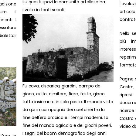
su questi spazi la comunità ortellese ha
l'evolu
adizione
svolto in tanti secoli.
artic
ura, il
confrat
nenti. I
ssutura
Nella s
ialettali
più im
interes
reperim
formato
Pagine 
Fu cava, discarica, giardini, campo da
Castro,
gioco, culto, cimitero, fiere, feste, gioco,
ripresi
tutto insieme e in solo posto. Il mondo visto
docume
da qui in compagnia dei coetanei tra la
ricerce 
fine dell'era arcaica e i tempi moderni. La
Castro è
fine del mondo agricolo e dei giochi poveri.
video d
I segni del boom demografico degli anni