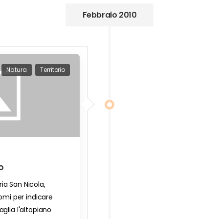
Febbraio 2010
Natura
Territorio
o
a San Nicola,
nomi per indicare
glia l'altopiano