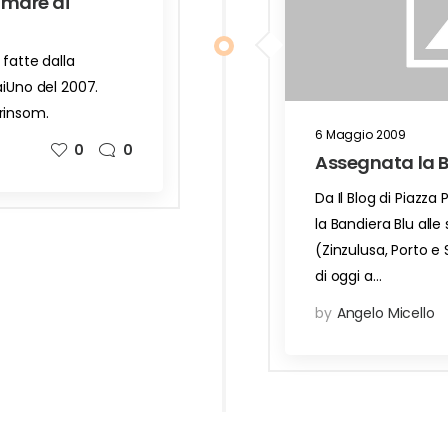
 mare di
 fatte dalla
aiUno del 2007.
rinsom.
6 Maggio 2009
0
0
Assegnata la B
Da Il Blog di Piazza
la Bandiera Blu alle
(Zinzulusa, Porto e
di oggi a…
by
Angelo Micello