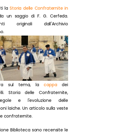
ti la
Storia delle Confraternite in
a un saggio di F. G. Cerfeda.
nti originali dall'Archivio
o.
ra sul tema, la
cappa
dei
lli. Storia delle Confraternite,
regole e l'evoluzione delle
oni laiche. Un articolo sulla veste
ie confraternite.
zione Biblioteca sono recensite le