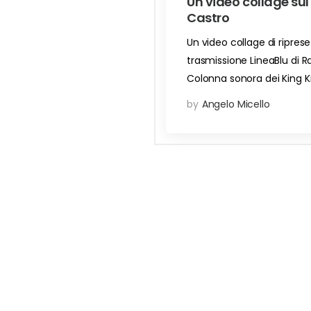
Un video collage sul
Castro
Un video collage di riprese
trasmissione LineaBlu di R
Colonna sonora dei King K
by
Angelo Micello