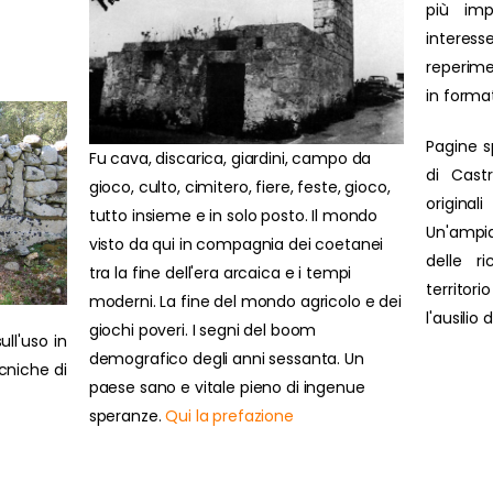
più impo
interesse
reperime
in forma
Pagine s
Fu cava, discarica, giardini, campo da
di Cast
gioco, culto, cimitero, fiere, feste, gioco,
original
tutto insieme e in solo posto. Il mondo
Un'ampi
visto da qui in compagnia dei coetanei
delle r
tra la fine dell'era arcaica e i tempi
territor
moderni. La fine del mondo agricolo e dei
l'ausilio
giochi poveri. I segni del boom
ull'uso in
demografico degli anni sessanta. Un
ecniche di
paese sano e vitale pieno di ingenue
speranze.
Qui la prefazione