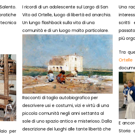
Salento.
I ricordi di un adolescente sul Largo di San
Una rac
ratiche
Vito ad Ortelle, luogo di libertà ed anarchia.
interes
 tecnica
Un lungo flashback sulla vita di una
scritti
comunità e di un luogo molto particolare.
passato
più orga
Tra que
Ortelle
document
Racconti di taglio autobiografico per
descrivere usi e costumi, vizi e virtù di una
piccola comunità negli anni settanta al
sole di uno spazio antico e misterioso. Dalla
E ancor
descrizione dei luoghi alle tante libertà che
Storia 
laio per