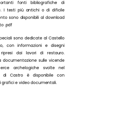
rtanti fonti bibliografiche di
. I testi più antichi o di dificile
nto sono disponibili al download
to .pdf
peciali sono dedicate al Castello
ro, con informazioni e disegni
i ripresi dai lavori di restauro.
a documentazione sulle vicende
icerce archelogiche svolte nel
io di Castro è disponibile con
 di grafici e video documentali.