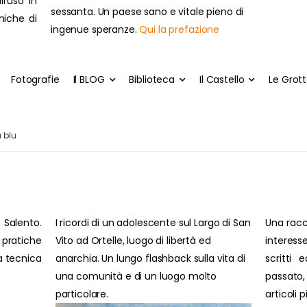
ll'uso in
sessanta. Un paese sano e vitale pieno di
cniche di
ingenue speranze.
Qui la prefazione
Fotografie
Il BLOG
Biblioteca
Il Castello
Le Grot
 blu
 Salento.
I ricordi di un adolescente sul Largo di San
Una racc
pratiche
Vito ad Ortelle, luogo di libertà ed
interesse
ra tecnica
anarchia. Un lungo flashback sulla vita di
scritti 
una comunità e di un luogo molto
passato
particolare.
articoli 