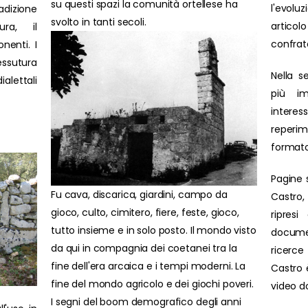
su questi spazi la comunità ortellese ha
l'evolu
adizione
svolto in tanti secoli.
artic
ura, il
confrat
nenti. I
ssutura
Nella s
ialettali
più im
interes
reperim
formato
Pagine 
Fu cava, discarica, giardini, campo da
Castro,
gioco, culto, cimitero, fiere, feste, gioco,
ripresi
tutto insieme e in solo posto. Il mondo visto
docume
da qui in compagnia dei coetanei tra la
ricerce 
fine dell'era arcaica e i tempi moderni. La
Castro è
fine del mondo agricolo e dei giochi poveri.
video d
I segni del boom demografico degli anni