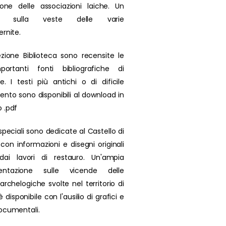
zione delle associazioni laiche. Un
olo sulla veste delle varie
ernite.
ezione Biblioteca sono recensite le
portanti fonti bibliografiche di
se. I testi più antichi o di dificile
ento sono disponibili al download in
 .pdf
speciali sono dedicate al Castello di
 con informazioni e disegni originali
 dai lavori di restauro. Un'ampia
ntazione sulle vicende delle
archelogiche svolte nel territorio di
 disponibile con l'ausilio di grafici e
ocumentali.