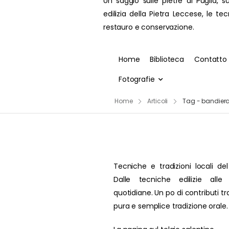
Un saggio sulle pietre di Puglia, su
edilizia della Pietra Leccese, le te
restauro e conservazione.
Home
Biblioteca
Contatto
Fotografie
Home
Articoli
Tag - bandiera
Tecniche e tradizioni locali del
Dalle tecniche edilizie alle 
quotidiane. Un po di contributi t
pura e semplice tradizione orale.