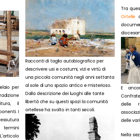
Tra ques
Ortelle
d
docume
diocesan
Racconti di taglio autobiografico per
descrivere usi e costumi, vizi e virtù di
una piccola comunità negli anni settanta
al sole di uno spazio antico e misterioso.
elaio per
E anco
Dalla descrizione dei luoghi alle tante
radizione
Confrate
libertà che su questi spazi la comunità
itura, il
delle 
ortellese ha svolto in tanti secoli.
onenti. I
associazi
tessutura
delle var
 termini
Nella se
'articolo