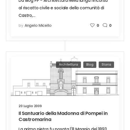
Da Blog PP - Architettura Nella lunga rincorsa
al riscatto civile e sociale della comunità di
Castro,…
by
Angelo Micello
0
0
Architettura
Blog
Storia
20 Luglio 2009
Il Santuario della Madonna di Pompei in
Castromarina
La prima pietra fu posata l'8 Maggio del 1893