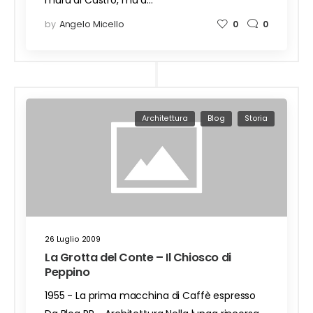
mura di Castro, ma a…
by
Angelo Micello
0
0
Architettura
Blog
Storia
26 Luglio 2009
La Grotta del Conte – Il Chiosco di
Peppino
1955 - La prima macchina di Caffè espresso