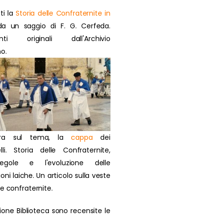
ti la
Storia delle Confraternite in
a un saggio di F. G. Cerfeda.
nti originali dall'Archivio
o.
ra sul tema, la
cappa
dei
lli. Storia delle Confraternite,
regole e l'evoluzione delle
oni laiche. Un articolo sulla veste
ie confraternite.
zione Biblioteca sono recensite le