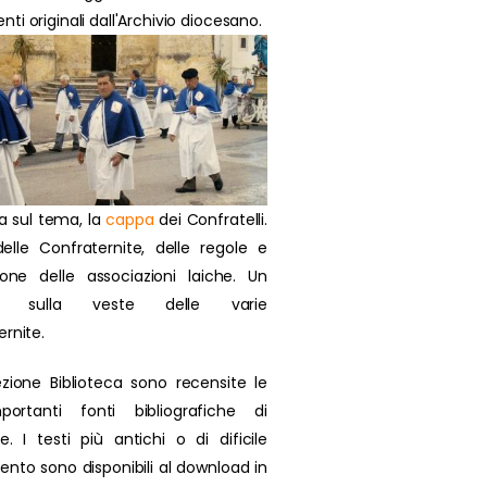
i originali dall'Archivio diocesano.
a sul tema, la
cappa
dei Confratelli.
delle Confraternite, delle regole e
zione delle associazioni laiche. Un
olo sulla veste delle varie
ernite.
ezione Biblioteca sono recensite le
portanti fonti bibliografiche di
se. I testi più antichi o di dificile
ento sono disponibili al download in