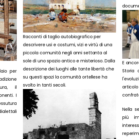
document
Racconti di taglio autobiografico per
descrivere usi e costumi, vizi e virtù di una
piccola comunità negli anni settanta al
sole di uno spazio antico e misterioso. Dalla
E ancor
descrizione dei luoghi alle tante libertà che
Storia 
laio per
su questi spazi la comunità ortellese ha
l'evolu
adizione
svolto in tanti secoli.
artic
ura, il
confrat
nenti. I
ssutura
Nella s
ialettali
più im
interes
reperim