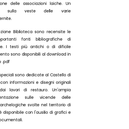
zione delle associazioni laiche. Un
olo sulla veste delle varie
ernite.
ezione Biblioteca sono recensite le
portanti fonti bibliografiche di
se. I testi più antichi o di dificile
ento sono disponibili al download in
 .pdf
speciali sono dedicate al Castello di
 con informazioni e disegni originali
 dai lavori di restauro. Un'ampia
ntazione sulle vicende delle
archelogiche svolte nel territorio di
 disponibile con l'ausilio di grafici e
ocumentali.