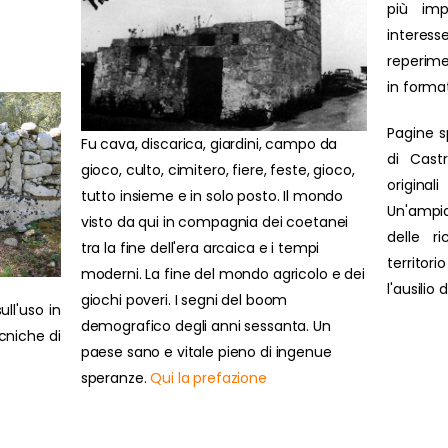
più impo
interesse
reperime
in forma
Pagine s
Fu cava, discarica, giardini, campo da
di Cast
gioco, culto, cimitero, fiere, feste, gioco,
original
tutto insieme e in solo posto. Il mondo
Un'ampi
visto da qui in compagnia dei coetanei
delle r
tra la fine dell'era arcaica e i tempi
territor
moderni. La fine del mondo agricolo e dei
l'ausilio
giochi poveri. I segni del boom
ull'uso in
demografico degli anni sessanta. Un
ecniche di
paese sano e vitale pieno di ingenue
speranze.
Qui la prefazione