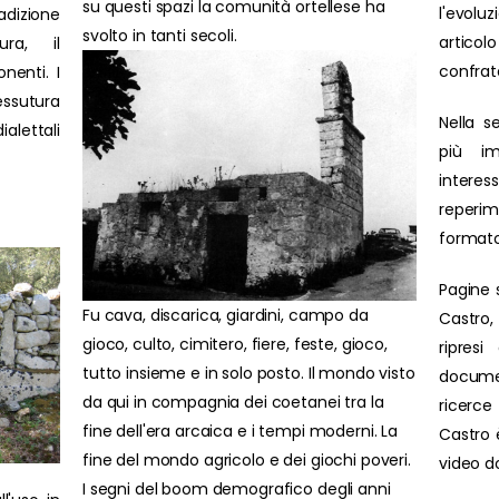
su questi spazi la comunità ortellese ha
l'evolu
adizione
svolto in tanti secoli.
artic
ura, il
confrat
nenti. I
ssutura
Nella s
ialettali
più im
interes
reperim
formato
Pagine 
Fu cava, discarica, giardini, campo da
Castro,
gioco, culto, cimitero, fiere, feste, gioco,
ripresi
tutto insieme e in solo posto. Il mondo visto
docume
da qui in compagnia dei coetanei tra la
ricerce 
fine dell'era arcaica e i tempi moderni. La
Castro è
fine del mondo agricolo e dei giochi poveri.
video d
I segni del boom demografico degli anni