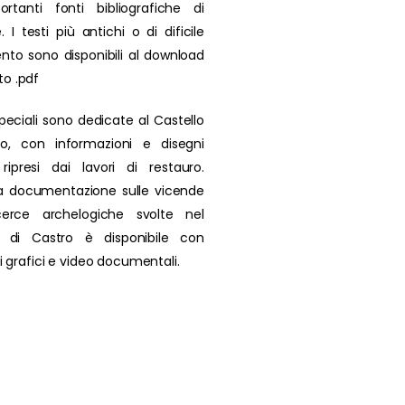
rtanti fonti bibliografiche di
. I testi più antichi o di dificile
nto sono disponibili al download
to .pdf
peciali sono dedicate al Castello
ro, con informazioni e disegni
i ripresi dai lavori di restauro.
a documentazione sulle vicende
icerce archelogiche svolte nel
io di Castro è disponibile con
 di grafici e video documentali.