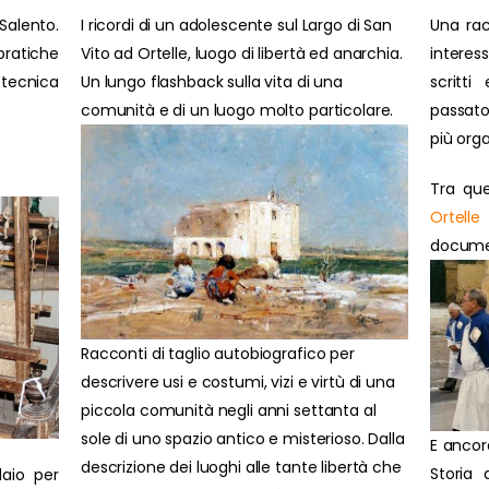
Salento.
I ricordi di un adolescente sul Largo di San
Una rac
ratiche
Vito ad Ortelle, luogo di libertà ed anarchia.
interes
 tecnica
Un lungo flashback sulla vita di una
scritti
comunità e di un luogo molto particolare.
passato
più orga
Tra que
Ortelle
document
Racconti di taglio autobiografico per
descrivere usi e costumi, vizi e virtù di una
piccola comunità negli anni settanta al
sole di uno spazio antico e misterioso. Dalla
E ancor
descrizione dei luoghi alle tante libertà che
Storia 
laio per