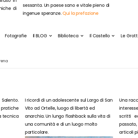
ll'uso in
sessanta. Un paese sano e vitale pieno di
cniche di
ingenue speranze.
Qui la prefazione
Fotografie
Il BLOG
Biblioteca
Il Castello
Le Grot
rena
 Salento.
I ricordi di un adolescente sul Largo di San
Una racc
pratiche
Vito ad Ortelle, luogo di libertà ed
interesse
ra tecnica
anarchia. Un lungo flashback sulla vita di
scritti 
una comunità e di un luogo molto
passato
particolare.
articoli 