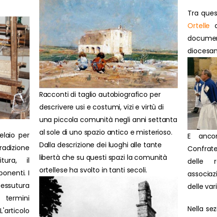
Tra ques
Ortelle
d
docume
diocesan
Racconti di taglio autobiografico per
descrivere usi e costumi, vizi e virtù di
una piccola comunità negli anni settanta
al sole di uno spazio antico e misterioso.
elaio per
E anco
Dalla descrizione dei luoghi alle tante
radizione
Confrate
libertà che su questi spazi la comunità
itura, il
delle 
ortellese ha svolto in tanti secoli.
onenti. I
associazi
tessutura
delle var
 termini
Nella se
'articolo