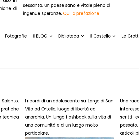
ll'uso in
sessanta. Un paese sano e vitale pieno di
cniche di
ingenue speranze.
Qui la prefazione
Fotografie
Il BLOG
Biblioteca
Il Castello
Le Grot
 Salento.
I ricordi di un adolescente sul Largo di San
Una racc
pratiche
Vito ad Ortelle, luogo di libertà ed
interesse
ra tecnica
anarchia. Un lungo flashback sulla vita di
scritti 
una comunità e di un luogo molto
passato
particolare.
articoli 