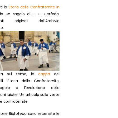
ti la
Storia delle Confraternite in
a un saggio di F. G. Cerfeda.
nti originali dall'Archivio
o.
ra sul tema, la
cappa
dei
lli. Storia delle Confraternite,
regole e l'evoluzione delle
oni laiche. Un articolo sulla veste
ie confraternite.
zione Biblioteca sono recensite le