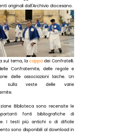
i originali dall'Archivio diocesano.
a sul tema, la
cappa
dei Confratelli.
delle Confraternite, delle regole e
zione delle associazioni laiche. Un
olo sulla veste delle varie
ernite.
ezione Biblioteca sono recensite le
portanti fonti bibliografiche di
se. I testi più antichi o di dificile
ento sono disponibili al download in