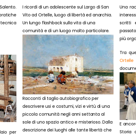
Salento.
I ricordi di un adolescente sul Largo di San
Una rac
ratiche
Vito ad Ortelle, luogo di libertà ed anarchia.
interes
 tecnica
Un lungo flashback sulla vita di una
scritti
comunità e di un luogo molto particolare.
passato
più orga
Tra que
Ortelle
document
Racconti di taglio autobiografico per
descrivere usi e costumi, vizi e virtù di una
piccola comunità negli anni settanta al
sole di uno spazio antico e misterioso. Dalla
E ancor
descrizione dei luoghi alle tante libertà che
Storia 
laio per