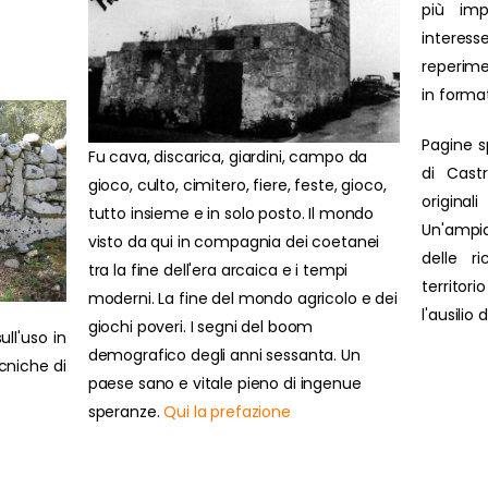
più impo
interesse
reperime
in forma
Pagine s
Fu cava, discarica, giardini, campo da
di Cast
gioco, culto, cimitero, fiere, feste, gioco,
original
tutto insieme e in solo posto. Il mondo
Un'ampi
visto da qui in compagnia dei coetanei
delle r
tra la fine dell'era arcaica e i tempi
territor
moderni. La fine del mondo agricolo e dei
l'ausilio
giochi poveri. I segni del boom
ull'uso in
demografico degli anni sessanta. Un
ecniche di
paese sano e vitale pieno di ingenue
speranze.
Qui la prefazione