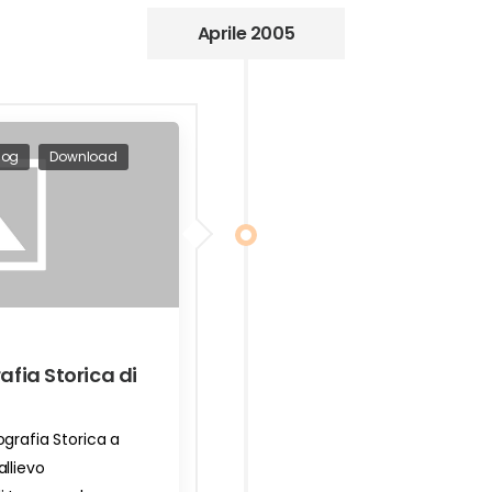
Aprile 2005
log
Download
fia Storica di
grafia Storica a
llievo