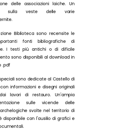
zione delle associazioni laiche. Un
olo sulla veste delle varie
ernite.
ezione Biblioteca sono recensite le
portanti fonti bibliografiche di
se. I testi più antichi o di dificile
ento sono disponibili al download in
 .pdf
speciali sono dedicate al Castello di
 con informazioni e disegni originali
 dai lavori di restauro. Un'ampia
ntazione sulle vicende delle
archelogiche svolte nel territorio di
 disponibile con l'ausilio di grafici e
ocumentali.