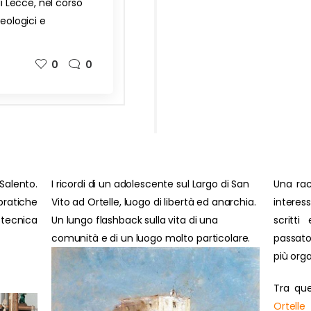
di Lecce, nel corso
heologici e
0
0
Salento.
I ricordi di un adolescente sul Largo di San
Una rac
ratiche
Vito ad Ortelle, luogo di libertà ed anarchia.
interes
 tecnica
Un lungo flashback sulla vita di una
scritti
comunità e di un luogo molto particolare.
passato
più orga
Tra que
Ortelle