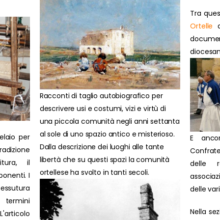
Tra ques
Ortelle
d
docume
diocesan
Racconti di taglio autobiografico per
descrivere usi e costumi, vizi e virtù di
una piccola comunità negli anni settanta
al sole di uno spazio antico e misterioso.
elaio per
E anco
Dalla descrizione dei luoghi alle tante
radizione
Confrate
libertà che su questi spazi la comunità
itura, il
delle 
ortellese ha svolto in tanti secoli.
onenti. I
associazi
tessutura
delle var
 termini
Nella se
'articolo