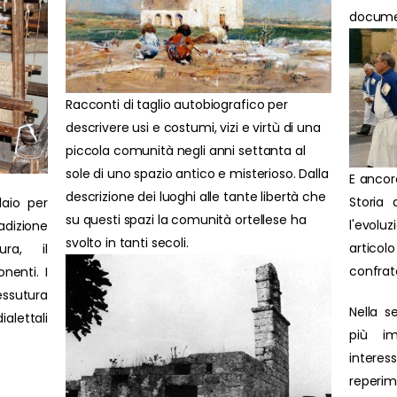
document
Racconti di taglio autobiografico per
descrivere usi e costumi, vizi e virtù di una
piccola comunità negli anni settanta al
sole di uno spazio antico e misterioso. Dalla
E ancor
descrizione dei luoghi alle tante libertà che
Storia 
laio per
su questi spazi la comunità ortellese ha
l'evolu
adizione
svolto in tanti secoli.
artic
ura, il
confrat
nenti. I
ssutura
Nella s
ialettali
più im
interes
reperim