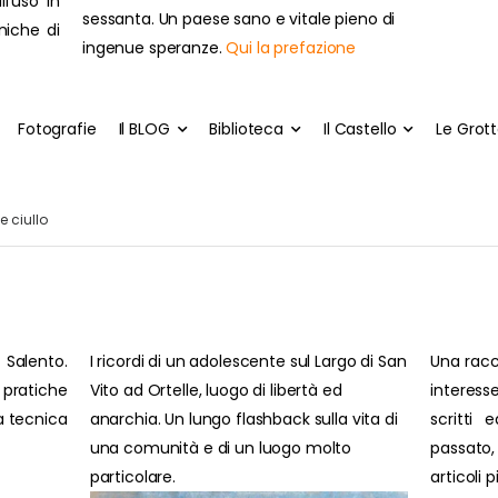
ll'uso in
sessanta. Un paese sano e vitale pieno di
cniche di
ingenue speranze.
Qui la prefazione
Fotografie
Il BLOG
Biblioteca
Il Castello
Le Grot
 ciullo
 Salento.
I ricordi di un adolescente sul Largo di San
Una racc
pratiche
Vito ad Ortelle, luogo di libertà ed
interesse
ra tecnica
anarchia. Un lungo flashback sulla vita di
scritti 
una comunità e di un luogo molto
passato
particolare.
articoli 