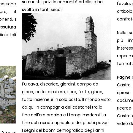
su questi spazi la comunità ortellese ha
l'evolu
adizione
svolto in tanti secoli.
artic
ura, il
confrat
nenti. I
ssutura
Nella s
ialettali
più im
interes
reperim
formato
Pagine 
Fu cava, discarica, giardini, campo da
Castro,
gioco, culto, cimitero, fiere, feste, gioco,
ripresi
tutto insieme e in solo posto. Il mondo visto
docume
da qui in compagnia dei coetanei tra la
ricerce 
fine dell'era arcaica e i tempi moderni. La
Castro è
fine del mondo agricolo e dei giochi poveri.
video d
I segni del boom demografico degli anni