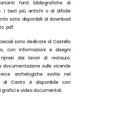
rtanti fonti bibliografiche di
. I testi più antichi o di dificile
nto sono disponibili al download
to .pdf
peciali sono dedicate al Castello
ro, con informazioni e disegni
i ripresi dai lavori di restauro.
a documentazione sulle vicende
icerce archelogiche svolte nel
io di Castro è disponibile con
 di grafici e video documentali.