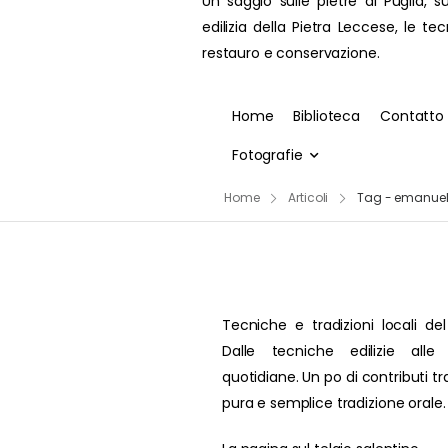
Un saggio sulle pietre di Puglia, su
edilizia della Pietra Leccese, le te
restauro e conservazione.
Home
Biblioteca
Contatto
Fotografie
Home
Articoli
Tag - emanuele
Tecniche e tradizioni locali del
Dalle tecniche edilizie alle 
quotidiane. Un po di contributi t
pura e semplice tradizione orale.