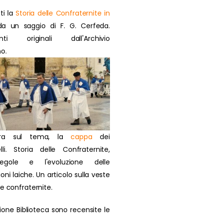
ti la
Storia delle Confraternite in
a un saggio di F. G. Cerfeda.
nti originali dall'Archivio
o.
ra sul tema, la
cappa
dei
lli. Storia delle Confraternite,
regole e l'evoluzione delle
oni laiche. Un articolo sulla veste
ie confraternite.
zione Biblioteca sono recensite le