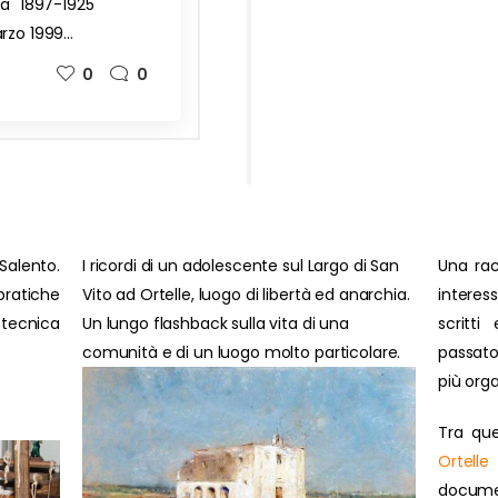
ca" 1897-1925
arzo 1999…
0
0
Salento.
I ricordi di un adolescente sul Largo di San
Una rac
ratiche
Vito ad Ortelle, luogo di libertà ed anarchia.
interes
 tecnica
Un lungo flashback sulla vita di una
scritti
comunità e di un luogo molto particolare.
passato
più orga
Tra que
Ortelle
document