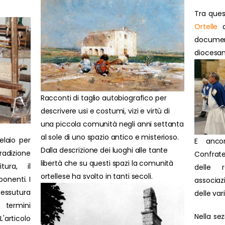
Tra ques
Ortelle
d
docume
diocesan
Racconti di taglio autobiografico per
descrivere usi e costumi, vizi e virtù di
una piccola comunità negli anni settanta
al sole di uno spazio antico e misterioso.
elaio per
E anco
Dalla descrizione dei luoghi alle tante
radizione
Confrate
libertà che su questi spazi la comunità
itura, il
delle 
ortellese ha svolto in tanti secoli.
onenti. I
associazi
tessutura
delle var
 termini
Nella se
'articolo