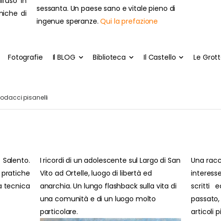
ll'uso in
sessanta. Un paese sano e vitale pieno di
cniche di
ingenue speranze.
Qui la prefazione
Fotografie
Il BLOG
Biblioteca
Il Castello
Le Grot
codacci pisanelli
 Salento.
I ricordi di un adolescente sul Largo di San
Una racc
pratiche
Vito ad Ortelle, luogo di libertà ed
interesse
ra tecnica
anarchia. Un lungo flashback sulla vita di
scritti 
una comunità e di un luogo molto
passato
particolare.
articoli 