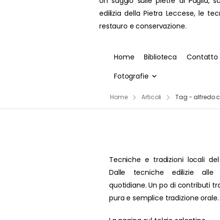
Un saggio sulle pietre di Puglia, su
edilizia della Pietra Leccese, le te
restauro e conservazione.
Home
Biblioteca
Contatto
Fotografie
Home
Articoli
Tag - alfredo 
Tecniche e tradizioni locali del
Dalle tecniche edilizie alle 
quotidiane. Un po di contributi t
pura e semplice tradizione orale.