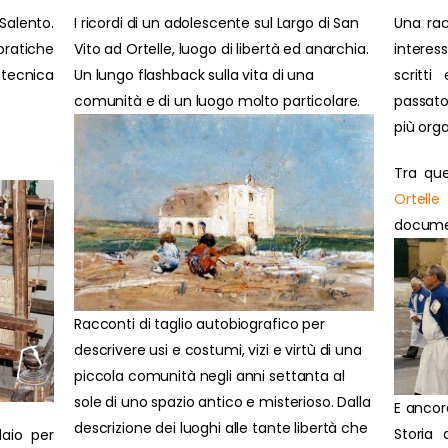
Salento.
I ricordi di un adolescente sul Largo di San
Una rac
ratiche
Vito ad Ortelle, luogo di libertà ed anarchia.
interes
 tecnica
Un lungo flashback sulla vita di una
scritti
comunità e di un luogo molto particolare.
passato
più orga
Tra que
Ortelle
document
Racconti di taglio autobiografico per
descrivere usi e costumi, vizi e virtù di una
piccola comunità negli anni settanta al
sole di uno spazio antico e misterioso. Dalla
E ancor
descrizione dei luoghi alle tante libertà che
Storia 
laio per