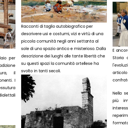
Racconti di taglio autobiografico per
descrivere usi e costumi, vizi e virtù di una
piccola comunità negli anni settanta al
sole di uno spazio antico e misterioso. Dalla
E ancor
descrizione dei luoghi alle tante libertà che
Storia 
laio per
su questi spazi la comunità ortellese ha
l'evolu
adizione
svolto in tanti secoli.
artic
ura, il
confrat
nenti. I
ssutura
Nella s
ialettali
più im
interes
reperim
formato