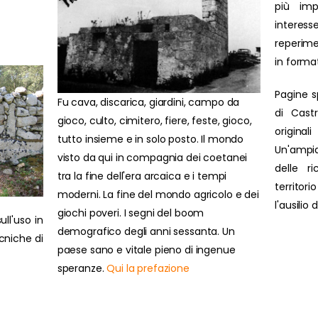
più impo
interesse
reperime
in forma
Pagine s
Fu cava, discarica, giardini, campo da
di Cast
gioco, culto, cimitero, fiere, feste, gioco,
original
tutto insieme e in solo posto. Il mondo
Un'ampi
visto da qui in compagnia dei coetanei
delle r
tra la fine dell'era arcaica e i tempi
territor
moderni. La fine del mondo agricolo e dei
l'ausilio
giochi poveri. I segni del boom
ull'uso in
demografico degli anni sessanta. Un
ecniche di
paese sano e vitale pieno di ingenue
speranze.
Qui la prefazione