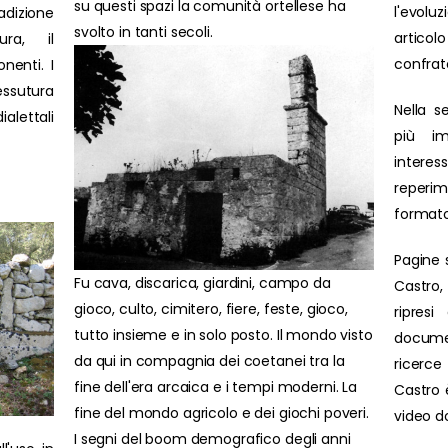
su questi spazi la comunità ortellese ha
l'evolu
adizione
svolto in tanti secoli.
artic
ura, il
confrat
nenti. I
ssutura
Nella s
ialettali
più im
interes
reperim
formato
Pagine 
Fu cava, discarica, giardini, campo da
Castro,
gioco, culto, cimitero, fiere, feste, gioco,
ripresi
tutto insieme e in solo posto. Il mondo visto
docume
da qui in compagnia dei coetanei tra la
ricerce 
fine dell'era arcaica e i tempi moderni. La
Castro è
fine del mondo agricolo e dei giochi poveri.
video d
I segni del boom demografico degli anni