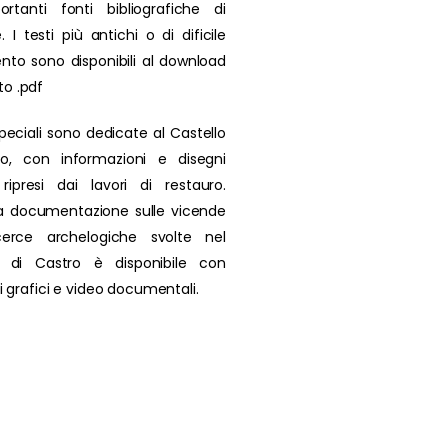
rtanti fonti bibliografiche di
. I testi più antichi o di dificile
nto sono disponibili al download
to .pdf
peciali sono dedicate al Castello
ro, con informazioni e disegni
i ripresi dai lavori di restauro.
a documentazione sulle vicende
icerce archelogiche svolte nel
io di Castro è disponibile con
 di grafici e video documentali.