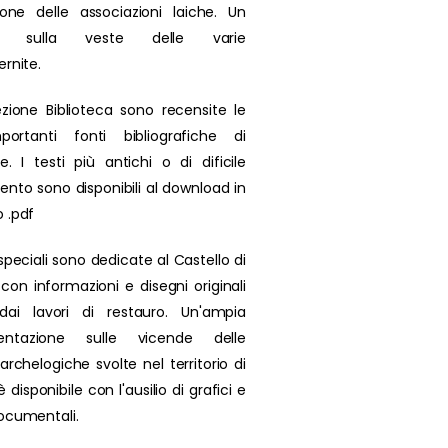
zione delle associazioni laiche. Un
olo sulla veste delle varie
ernite.
ezione Biblioteca sono recensite le
portanti fonti bibliografiche di
se. I testi più antichi o di dificile
ento sono disponibili al download in
 .pdf
speciali sono dedicate al Castello di
 con informazioni e disegni originali
 dai lavori di restauro. Un'ampia
ntazione sulle vicende delle
archelogiche svolte nel territorio di
 disponibile con l'ausilio di grafici e
ocumentali.