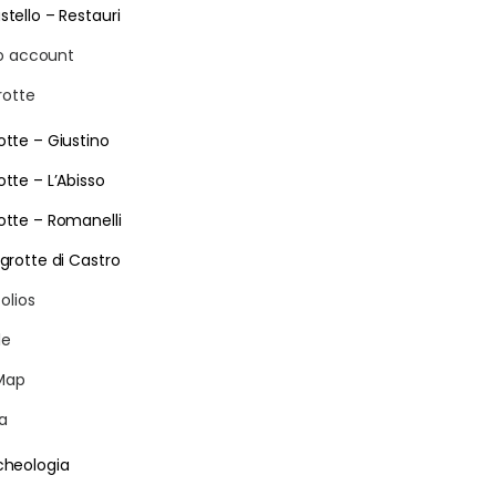
stello – Restauri
io account
rotte
otte – Giustino
otte – L’Abisso
otte – Romanelli
 grotte di Castro
olios
le
Map
ia
cheologia