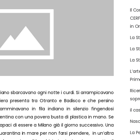
Il C
CERF
in Or
La S
La S
La S
L’art
Prim
Rice
iliano sbarcavano ogni notte i curdi. Si arrampicavano
sop
ogliera presenta tra Otranto e Badisco e che persino
amminavano in fila indiana in silenzio fingendosi
il c
alentina con una povera busta di plastica in mano. Se
Nasc
paci di essere a Milano già il giorno successivo. Una
La P
rantina in mare per non farsi prendere, in un’altra