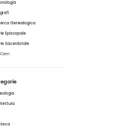
onologia
grafi
cerca Genealogica
rie Episcopale
rie Sacerdotale
bCam
egorie
eologia
itettura
ioteca