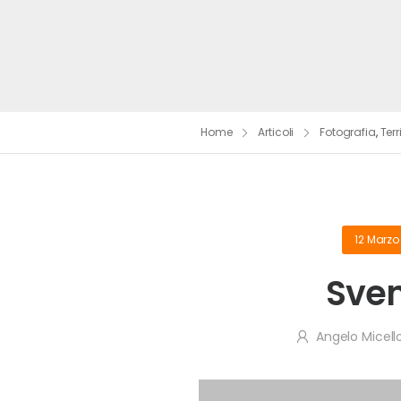
Home
Articoli
Fotografia
,
Terr
12 Marzo
Sven
Angelo Micell