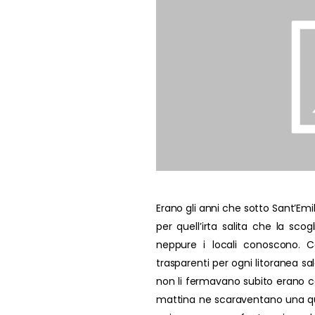
Erano gli anni che sotto Sant’Em
per quell’irta salita che la sc
neppure i locali conoscono. C
trasparenti per ogni litoranea s
non li fermavano subito erano ca
mattina ne scaraventano una qua