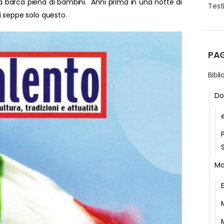
 barca piena di bambini. Anni prima in una notte di
Testi
i seppe solo questo.
PA
Bibl
Do
Ma