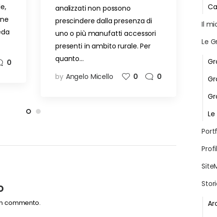
Ca
e,
analizzati non possono
one
prescindere dalla presenza di
Il m
eda
uno o più manufatti accessori
Le G
presenti in ambito rurale. Per
quanto…
Gr
0
by
Angelo Micello
0
0
Gr
Gr
Le
Portf
Profi
Site
Stor
o
un commento.
Ar