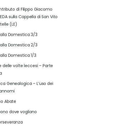
ontributo di Filippo Giacomo
EDA sulla Cappella di San Vito
telle (LE)
talla Domestica 3/3
talla Domestica 2/3
talla Domestica 1/3
e delle volte leccesi – Parte
a
rca Genealogica – L’uso dei
rannomi
aso Abate
ono dove vogliono
erseveranza