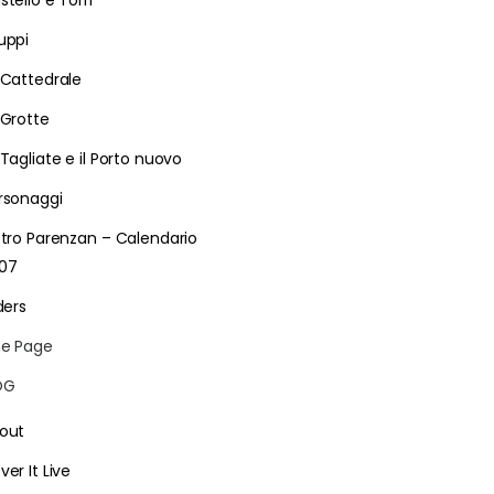
stello e Torri
uppi
 Cattedrale
 Grotte
 Tagliate e il Porto nuovo
rsonaggi
etro Parenzan – Calendario
07
ders
e Page
LOG
out
ver It Live