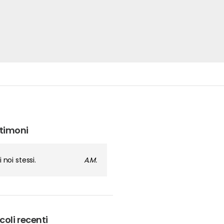
timoni
i noi stessi.
A.M.
coli recenti