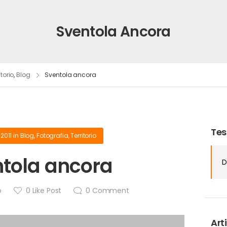
Sventola Ancora
itorio
,
Blog
Sventola ancora
Tes
 2011
in
Blog
,
Fotografia
,
Territorio
tola ancora
D
o
0
Like Post
0
Comment
Arti