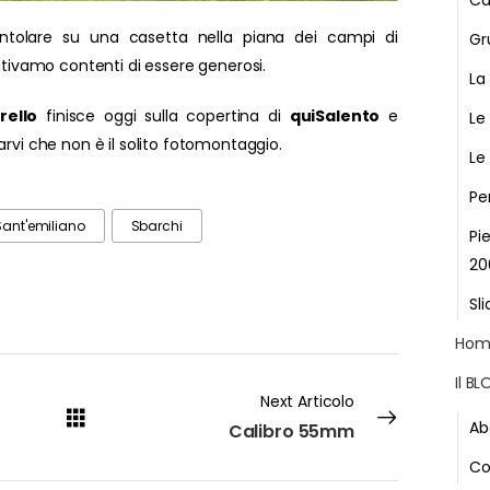
Ca
ventolare su una casetta nella piana dei campi di
Gr
entivamo contenti di essere generosi.
La
rello
finisce oggi sulla copertina di
quiSalento
e
Le
arvi che non è il solito fotomontaggio.
Le
Pe
Sant'emiliano
Sbarchi
Pi
20
Sli
Hom
Il B
Next Articolo
Ab
Calibro 55mm
Co