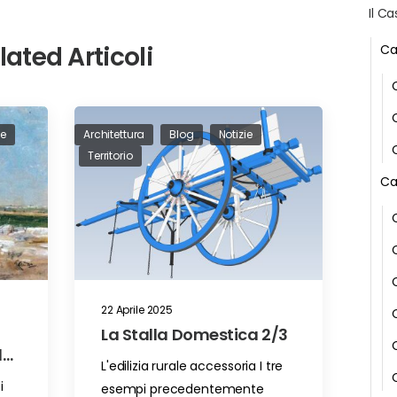
Il Ca
lated Articoli
Ca
ie
Architettura
Blog
Notizie
Territorio
Ca
22 Aprile 2025
La Stalla Domestica 2/3
la
L'edilizia rurale accessoria I tre
n
i
esempi precedentemente