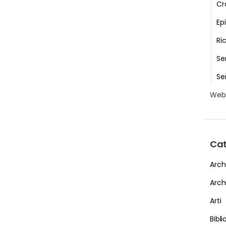
Cr
Epi
Ri
Se
Se
We
Cat
Arch
Arch
Arti
Bibl