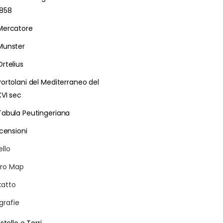
1858
Mercatore
Munster
Ortelius
Portolani del Mediterraneo del
XVI sec
Tabula Peutingeriana
censioni
ello
ro Map
atto
grafie