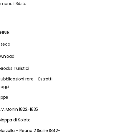
moni: il Bibito
GINE
ioteca
wnload
eBooks Turistici
Pubblicazioni rare – Estratti –
Saggi
ppe
E.V. Monin 1822-1835
Mappa di Soleto
Marzolla – Regno 2 Sicilie 1842-