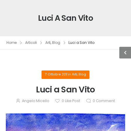
Luci A San Vito
Home
Articoli
Arti
,
Blog
Luci a San Vito
7 Ottobre 2011
in
Arti
,
Blog
Luci a San Vito
Angelo Micello
0
Like Post
0
Comment