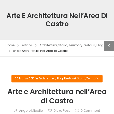
Arte E Architettura Nell’Area Di
Castro
Home
Articoli
Architettura
,
Storia
,
Territorio
,
Restauri
,
Blog
Arte e Architettura nell’Area di Castro
20 Marzo 2010
in
Architettura
,
Blog
,
Restauri
,
Storia
,
Territorio
Arte e Architettura nell’Area
di Castro
Angelo Micello
0
Like Post
0
Comment